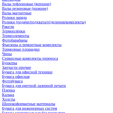
Валы тефлоновые (верхние)
Валы резиновые (нижние)
Валы магнитные
Ролики заряда
Ролики (подачи/подхвата/отделения/комплекты)
Ракели
Термоплёнки
Термоэлементы
Фотобарабаны
Фьюзеры и ремонтные комплекты
Тормозные площадки
Чипы
Сервисные комплекты переноса
Бункеры
Запчасти прочие
Бумага для офисной техники
Бумага офисная
Фотобумага
Бумага для цветной лазерной печати
Пленка
Калька
Холсты
Широкоформатные материалы
Бумага для инженерных систем
Бумага универсальная без покрытия