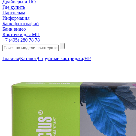
Драйверы и ПО
Где купить
Партнерам
Информация
Банк фотографий
Банк видео
Карточки для МП
+7 (495) 280 78 78
Главная
/
Каталог
/
Струйные картриджи
/
HP