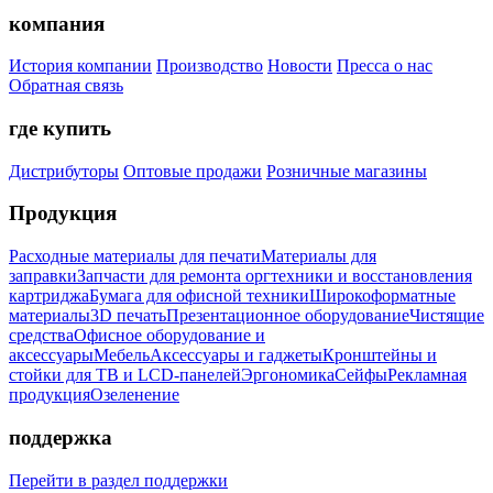
компания
История компании
Производство
Новости
Пресса о нас
Обратная связь
где купить
Дистрибуторы
Оптовые продажи
Розничные магазины
Продукция
Расходные материалы для печати
Материалы для
заправки
Запчасти для ремонта оргтехники и восстановления
картриджа
Бумага для офисной техники
Широкоформатные
материалы
3D печать
Презентационное оборудование
Чистящие
средства
Офисное оборудование и
аксессуары
Мебель
Аксессуары и гаджеты
Кронштейны и
стойки для ТВ и LCD-панелей
Эргономика
Сейфы
Рекламная
продукция
Озеленение
поддержка
Перейти в раздел поддержки