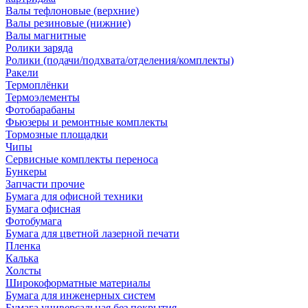
Валы тефлоновые (верхние)
Валы резиновые (нижние)
Валы магнитные
Ролики заряда
Ролики (подачи/подхвата/отделения/комплекты)
Ракели
Термоплёнки
Термоэлементы
Фотобарабаны
Фьюзеры и ремонтные комплекты
Тормозные площадки
Чипы
Сервисные комплекты переноса
Бункеры
Запчасти прочие
Бумага для офисной техники
Бумага офисная
Фотобумага
Бумага для цветной лазерной печати
Пленка
Калька
Холсты
Широкоформатные материалы
Бумага для инженерных систем
Бумага универсальная без покрытия