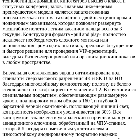
технологий для домашних кинотеатров высшего класса и
статусных конференц-залов. Главным инженерным
преимуществом модели является запатентованная
пневматическая система газлифтов с двойным цилиндром и
ножничным механизмом, которая позволяет развернуть
масштабное полотно легким касанием пальца всего за 3
секунды. Конструкция формата «pull and play» полностью
исключает необходимость сложного монтажа или
использования громоздких штативов, предлагая безупречное
и быстрое решение для проведения VIP-презентаций,
выездных бизнес-мероприятий или организации кинопоказов
в любом пространстве.
Визуальная составляющая экрана оптимизирована под
стандарты сверхвысокого разрешения 4K и 8K Ultra HD
благодаря многослойному композитному полотну из белого
стекловолокна с коэффициентом усиления 1.2. В сочетании со
специальным покрытием, обеспечивающим равномерную
яркость под широким углом обзора в 160°, и глубокой
бархатной черной окантовкой, поглощающей лишний свет,
контрастность изображения увеличивается на 30%. Вся
конструкция заключена в ультралегкий и прочный корпус из
авиационного алюминия, обработанный на ЧПУ-станках,
который благодаря герметичным уплотнителям и
износостойкому анодированному покрытию надежно