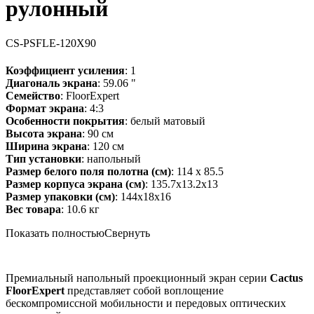
рулонный
CS-PSFLE-120X90
Коэффициент усиления
: 1
Диагональ экрана
: 59.06 "
Семейство
: FloorExpert
Формат экрана
: 4:3
Особенности покрытия
: белый матовый
Высота экрана
: 90 см
Ширина экрана
: 120 см
Тип установки
: напольный
Размер белого поля полотна (см)
: 114 x 85.5
Размер корпуса экрана (см)
: 135.7x13.2x13
Размер упаковки (см)
: 144x18x16
Вес товара
: 10.6 кг
Показать полностью
Свернуть
Премиальный напольный проекционный экран серии
Cactus
FloorExpert
представляет собой воплощение
бескомпромиссной мобильности и передовых оптических