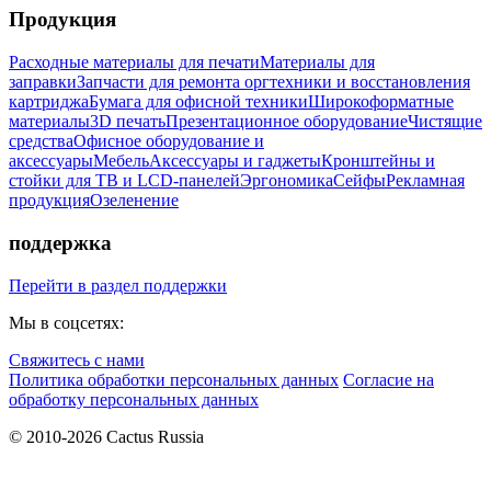
Продукция
Расходные материалы для печати
Материалы для
заправки
Запчасти для ремонта оргтехники и восстановления
картриджа
Бумага для офисной техники
Широкоформатные
материалы
3D печать
Презентационное оборудование
Чистящие
средства
Офисное оборудование и
аксессуары
Мебель
Аксессуары и гаджеты
Кронштейны и
стойки для ТВ и LCD-панелей
Эргономика
Сейфы
Рекламная
продукция
Озеленение
поддержка
Перейти в раздел поддержки
Мы в соцсетях:
Свяжитесь с нами
Политика обработки персональных данных
Согласие на
обработку персональных данных
© 2010-2026 Cactus Russia