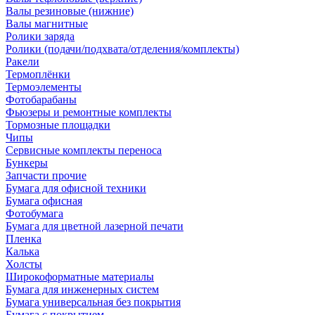
Валы резиновые (нижние)
Валы магнитные
Ролики заряда
Ролики (подачи/подхвата/отделения/комплекты)
Ракели
Термоплёнки
Термоэлементы
Фотобарабаны
Фьюзеры и ремонтные комплекты
Тормозные площадки
Чипы
Сервисные комплекты переноса
Бункеры
Запчасти прочие
Бумага для офисной техники
Бумага офисная
Фотобумага
Бумага для цветной лазерной печати
Пленка
Калька
Холсты
Широкоформатные материалы
Бумага для инженерных систем
Бумага универсальная без покрытия
Бумага с покрытием