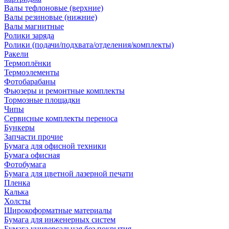
Валы тефлоновые (верхние)
Валы резиновые (нижние)
Валы магнитные
Ролики заряда
Ролики (подачи/подхвата/отделения/комплекты)
Ракели
Термоплёнки
Термоэлементы
Фотобарабаны
Фьюзеры и ремонтные комплекты
Тормозные площадки
Чипы
Сервисные комплекты переноса
Бункеры
Запчасти прочие
Бумага для офисной техники
Бумага офисная
Фотобумага
Бумага для цветной лазерной печати
Пленка
Калька
Холсты
Широкоформатные материалы
Бумага для инженерных систем
Бумага универсальная без покрытия