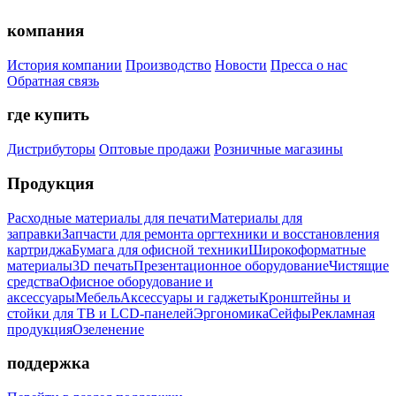
компания
История компании
Производство
Новости
Пресса о нас
Обратная связь
где купить
Дистрибуторы
Оптовые продажи
Розничные магазины
Продукция
Расходные материалы для печати
Материалы для
заправки
Запчасти для ремонта оргтехники и восстановления
картриджа
Бумага для офисной техники
Широкоформатные
материалы
3D печать
Презентационное оборудование
Чистящие
средства
Офисное оборудование и
аксессуары
Мебель
Аксессуары и гаджеты
Кронштейны и
стойки для ТВ и LCD-панелей
Эргономика
Сейфы
Рекламная
продукция
Озеленение
поддержка