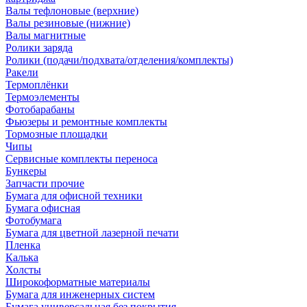
Валы тефлоновые (верхние)
Валы резиновые (нижние)
Валы магнитные
Ролики заряда
Ролики (подачи/подхвата/отделения/комплекты)
Ракели
Термоплёнки
Термоэлементы
Фотобарабаны
Фьюзеры и ремонтные комплекты
Тормозные площадки
Чипы
Сервисные комплекты переноса
Бункеры
Запчасти прочие
Бумага для офисной техники
Бумага офисная
Фотобумага
Бумага для цветной лазерной печати
Пленка
Калька
Холсты
Широкоформатные материалы
Бумага для инженерных систем
Бумага универсальная без покрытия