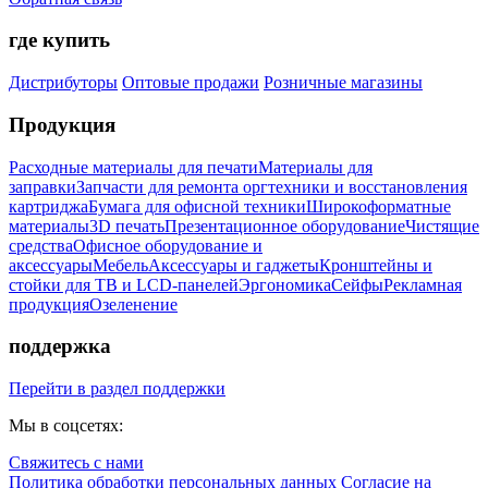
где купить
Дистрибуторы
Оптовые продажи
Розничные магазины
Продукция
Расходные материалы для печати
Материалы для
заправки
Запчасти для ремонта оргтехники и восстановления
картриджа
Бумага для офисной техники
Широкоформатные
материалы
3D печать
Презентационное оборудование
Чистящие
средства
Офисное оборудование и
аксессуары
Мебель
Аксессуары и гаджеты
Кронштейны и
стойки для ТВ и LCD-панелей
Эргономика
Сейфы
Рекламная
продукция
Озеленение
поддержка
Перейти в раздел поддержки
Мы в соцсетях:
Свяжитесь с нами
Политика обработки персональных данных
Согласие на