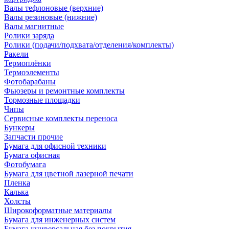
Валы тефлоновые (верхние)
Валы резиновые (нижние)
Валы магнитные
Ролики заряда
Ролики (подачи/подхвата/отделения/комплекты)
Ракели
Термоплёнки
Термоэлементы
Фотобарабаны
Фьюзеры и ремонтные комплекты
Тормозные площадки
Чипы
Сервисные комплекты переноса
Бункеры
Запчасти прочие
Бумага для офисной техники
Бумага офисная
Фотобумага
Бумага для цветной лазерной печати
Пленка
Калька
Холсты
Широкоформатные материалы
Бумага для инженерных систем
Бумага универсальная без покрытия