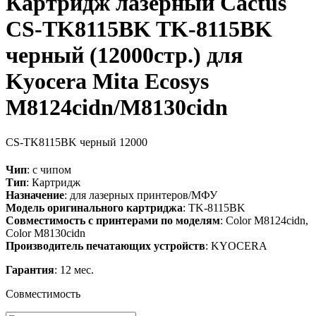
Картридж лазерный Cactus
CS-TK8115BK TK-8115BK
черный (12000стр.) для
Kyocera Mita Ecosys
M8124cidn/M8130cidn
CS-TK8115BK
черный
12000
Чип
: с чипом
Тип
: Картридж
Назначение
: для лазерных принтеров/МФУ
Модель оригинального картриджа
: TK-8115BK
Совместимость с принтерами по моделям
: Color M8124cidn,
Color M8130cidn
Производитель печатающих устройств
: KYOCERA
Гарантия
: 12 мес.
Совместимость