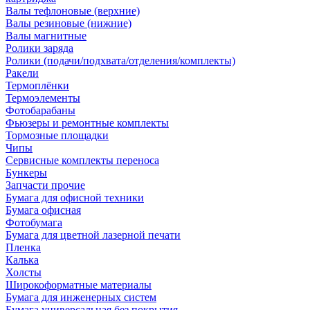
Валы тефлоновые (верхние)
Валы резиновые (нижние)
Валы магнитные
Ролики заряда
Ролики (подачи/подхвата/отделения/комплекты)
Ракели
Термоплёнки
Термоэлементы
Фотобарабаны
Фьюзеры и ремонтные комплекты
Тормозные площадки
Чипы
Сервисные комплекты переноса
Бункеры
Запчасти прочие
Бумага для офисной техники
Бумага офисная
Фотобумага
Бумага для цветной лазерной печати
Пленка
Калька
Холсты
Широкоформатные материалы
Бумага для инженерных систем
Бумага универсальная без покрытия