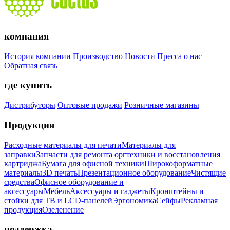
компания
История компании
Производство
Новости
Пресса о нас
Обратная связь
где купить
Дистрибуторы
Оптовые продажи
Розничные магазины
Продукция
Расходные материалы для печати
Материалы для
заправки
Запчасти для ремонта оргтехники и восстановления
картриджа
Бумага для офисной техники
Широкоформатные
материалы
3D печать
Презентационное оборудование
Чистящие
средства
Офисное оборудование и
аксессуары
Мебель
Аксессуары и гаджеты
Кронштейны и
стойки для ТВ и LCD-панелей
Эргономика
Сейфы
Рекламная
продукция
Озеленение
поддержка