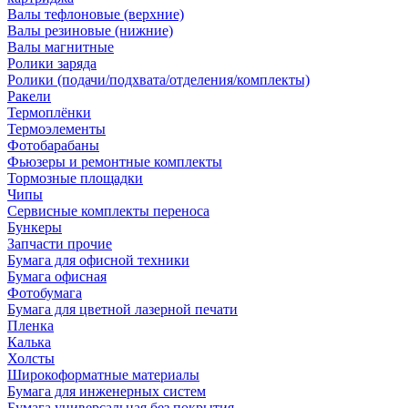
Валы тефлоновые (верхние)
Валы резиновые (нижние)
Валы магнитные
Ролики заряда
Ролики (подачи/подхвата/отделения/комплекты)
Ракели
Термоплёнки
Термоэлементы
Фотобарабаны
Фьюзеры и ремонтные комплекты
Тормозные площадки
Чипы
Сервисные комплекты переноса
Бункеры
Запчасти прочие
Бумага для офисной техники
Бумага офисная
Фотобумага
Бумага для цветной лазерной печати
Пленка
Калька
Холсты
Широкоформатные материалы
Бумага для инженерных систем
Бумага универсальная без покрытия