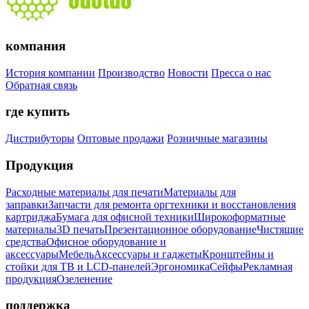
компания
История компании
Производство
Новости
Пресса о нас
Обратная связь
где купить
Дистрибуторы
Оптовые продажи
Розничные магазины
Продукция
Расходные материалы для печати
Материалы для
заправки
Запчасти для ремонта оргтехники и восстановления
картриджа
Бумага для офисной техники
Широкоформатные
материалы
3D печать
Презентационное оборудование
Чистящие
средства
Офисное оборудование и
аксессуары
Мебель
Аксессуары и гаджеты
Кронштейны и
стойки для ТВ и LCD-панелей
Эргономика
Сейфы
Рекламная
продукция
Озеленение
поддержка