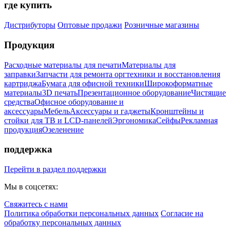
где купить
Дистрибуторы
Оптовые продажи
Розничные магазины
Продукция
Расходные материалы для печати
Материалы для
заправки
Запчасти для ремонта оргтехники и восстановления
картриджа
Бумага для офисной техники
Широкоформатные
материалы
3D печать
Презентационное оборудование
Чистящие
средства
Офисное оборудование и
аксессуары
Мебель
Аксессуары и гаджеты
Кронштейны и
стойки для ТВ и LCD-панелей
Эргономика
Сейфы
Рекламная
продукция
Озеленение
поддержка
Перейти в раздел поддержки
Мы в соцсетях:
Свяжитесь с нами
Политика обработки персональных данных
Согласие на
обработку персональных данных