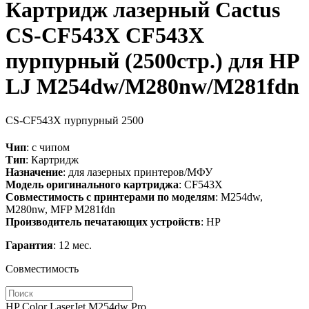
Картридж лазерный Cactus
CS-CF543X CF543X
пурпурный (2500стр.) для HP
LJ M254dw/M280nw/M281fdn
CS-CF543X
пурпурный
2500
Чип
: с чипом
Тип
: Картридж
Назначение
: для лазерных принтеров/МФУ
Модель оригинального картриджа
: CF543X
Совместимость с принтерами по моделям
: M254dw,
M280nw, MFP M281fdn
Производитель печатающих устройств
: HP
Гарантия
: 12 мес.
Совместимость
HP Color LaserJet M254dw Pro