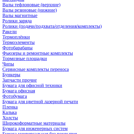
Валы тефлоновые (верхние)
Валы резиновые (нижние)
Валы магнитные
Ролики заряда
Ролики (подачи/подхвата/отделения/комплекты)
Ракели
Термоплёнки
Термоэлементы
Фотобарабаны
Фьюзеры и ремонтные комплекты
Тормозные площадки
Чипы
Сервисные комплекты переноса
Бункеры
Запчасти прочие
Бумага для офисной техники
Бумага офисная
Фотобумага
Бумага для цветной лазерной печати
Пленка
Калька
Холсты
Широкоформатные материалы
Бумага для инженерных систем
Бумага универсальная без покрытия