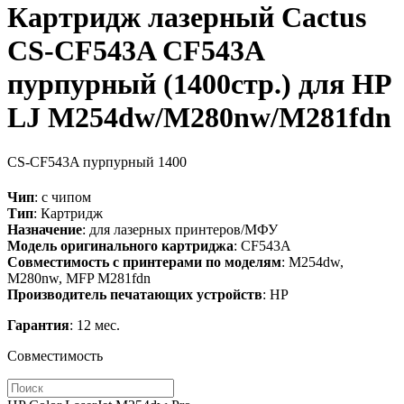
Картридж лазерный Cactus
CS-CF543A CF543A
пурпурный (1400стр.) для HP
LJ M254dw/M280nw/M281fdn
CS-CF543A
пурпурный
1400
Чип
: с чипом
Тип
: Картридж
Назначение
: для лазерных принтеров/МФУ
Модель оригинального картриджа
: CF543A
Совместимость с принтерами по моделям
: M254dw,
M280nw, MFP M281fdn
Производитель печатающих устройств
: HP
Гарантия
: 12 мес.
Совместимость