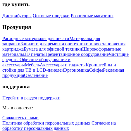
где купить
Дистрибуторы
Оптовые продажи
Розничные магазины
Продукция
Расходные материалы для печати
Материалы для
заправки
Запчасти для ремонта оргтехники и восстановления
картриджа
Бумага для офисной техники
Широкоформатные
материалы
3D печать
Презентационное оборудование
Чистящие
средства
Офисное оборудование и
аксессуары
Мебель
Аксессуары и гаджеты
Кронштейны и
стойки для ТВ и LCD-панелей
Эргономика
Сейфы
Рекламная
продукция
Озеленение
поддержка
Перейти в раздел поддержки
Мы в соцсетях:
Свяжитесь с нами
Политика обработки персональных данных
Согласие на
обработку персональных данных