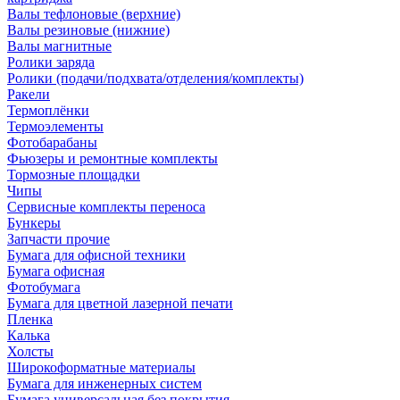
Валы тефлоновые (верхние)
Валы резиновые (нижние)
Валы магнитные
Ролики заряда
Ролики (подачи/подхвата/отделения/комплекты)
Ракели
Термоплёнки
Термоэлементы
Фотобарабаны
Фьюзеры и ремонтные комплекты
Тормозные площадки
Чипы
Сервисные комплекты переноса
Бункеры
Запчасти прочие
Бумага для офисной техники
Бумага офисная
Фотобумага
Бумага для цветной лазерной печати
Пленка
Калька
Холсты
Широкоформатные материалы
Бумага для инженерных систем
Бумага универсальная без покрытия