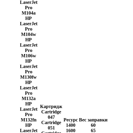
LaserJet
Pro
M104a
HP
LaserJet
Pro
M104w
HP
LaserJet
Pro
M106w
HP
LaserJet
Pro
M130fw
HP
LaserJet
Pro
M132a
HP
Картридж
LaserJet
Cartridge
Pro
047
M132fn
Ресурс
Вес заправки
Cartridge
HP
1400
60
051
LaserJet
1600
65