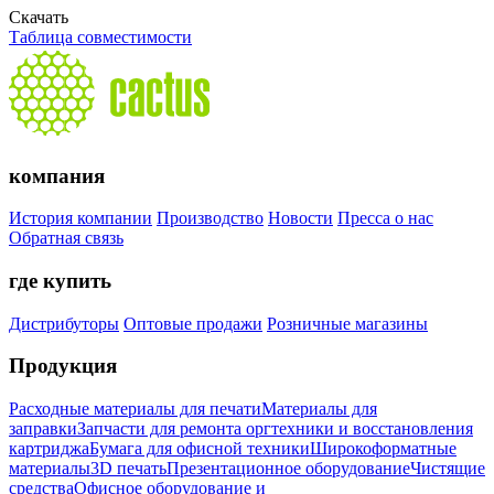
Скачать
Таблица совместимости
компания
История компании
Производство
Новости
Пресса о нас
Обратная связь
где купить
Дистрибуторы
Оптовые продажи
Розничные магазины
Продукция
Расходные материалы для печати
Материалы для
заправки
Запчасти для ремонта оргтехники и восстановления
картриджа
Бумага для офисной техники
Широкоформатные
материалы
3D печать
Презентационное оборудование
Чистящие
средства
Офисное оборудование и