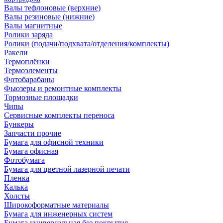
Валы тефлоновые (верхние)
Валы резиновые (нижние)
Валы магнитные
Ролики заряда
Ролики (подачи/подхвата/отделения/комплекты)
Ракели
Термоплёнки
Термоэлементы
Фотобарабаны
Фьюзеры и ремонтные комплекты
Тормозные площадки
Чипы
Сервисные комплекты переноса
Бункеры
Запчасти прочие
Бумага для офисной техники
Бумага офисная
Фотобумага
Бумага для цветной лазерной печати
Пленка
Калька
Холсты
Широкоформатные материалы
Бумага для инженерных систем
Бумага универсальная без покрытия