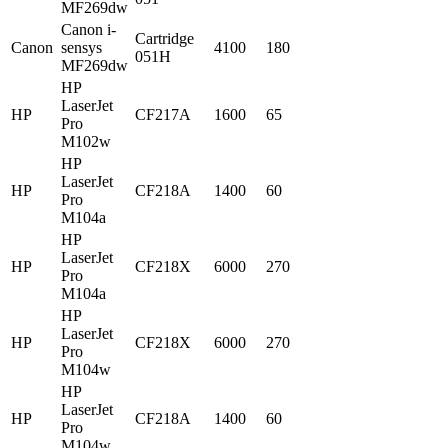
MF269dw
Canon i-
Cartridge
Canon
sensys
4100
180
051H
MF269dw
HP
LaserJet
HP
CF217A
1600
65
Pro
M102w
HP
LaserJet
HP
CF218A
1400
60
Pro
M104a
HP
LaserJet
HP
CF218X
6000
270
Pro
M104a
HP
LaserJet
HP
CF218X
6000
270
Pro
M104w
HP
LaserJet
HP
CF218A
1400
60
Pro
M104w