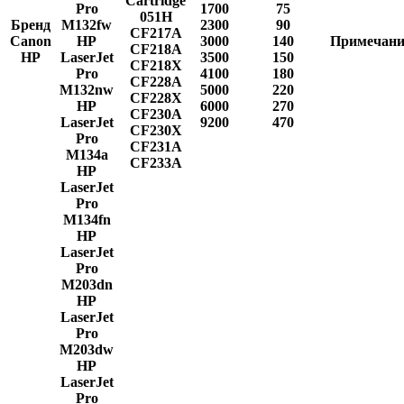
Cartridge
Pro
1700
75
051H
Бренд
M132fw
2300
90
CF217A
Canon
HP
3000
140
Примечани
CF218A
HP
LaserJet
3500
150
CF218X
Pro
4100
180
CF228A
M132nw
5000
220
CF228X
HP
6000
270
CF230A
LaserJet
9200
470
CF230X
Pro
CF231A
M134a
CF233A
HP
LaserJet
Pro
M134fn
HP
LaserJet
Pro
M203dn
HP
LaserJet
Pro
M203dw
HP
LaserJet
Pro