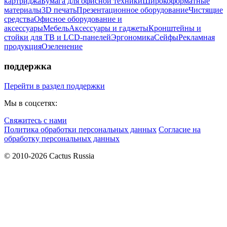
картриджа
Бумага для офисной техники
Широкоформатные
материалы
3D печать
Презентационное оборудование
Чистящие
средства
Офисное оборудование и
аксессуары
Мебель
Аксессуары и гаджеты
Кронштейны и
стойки для ТВ и LCD-панелей
Эргономика
Сейфы
Рекламная
продукция
Озеленение
поддержка
Перейти в раздел поддержки
Мы в соцсетях:
Свяжитесь с нами
Политика обработки персональных данных
Согласие на
обработку персональных данных
© 2010-2026 Cactus Russia