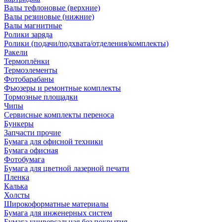
Валы тефлоновые (верхние)
Валы резиновые (нижние)
Валы магнитные
Ролики заряда
Ролики (подачи/подхвата/отделения/комплекты)
Ракели
Термоплёнки
Термоэлементы
Фотобарабаны
Фьюзеры и ремонтные комплекты
Тормозные площадки
Чипы
Сервисные комплекты переноса
Бункеры
Запчасти прочие
Бумага для офисной техники
Бумага офисная
Фотобумага
Бумага для цветной лазерной печати
Пленка
Калька
Холсты
Широкоформатные материалы
Бумага для инженерных систем
Бумага универсальная без покрытия