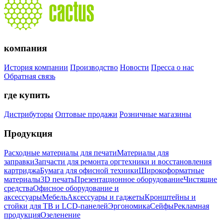
компания
История компании
Производство
Новости
Пресса о нас
Обратная связь
где купить
Дистрибуторы
Оптовые продажи
Розничные магазины
Продукция
Расходные материалы для печати
Материалы для
заправки
Запчасти для ремонта оргтехники и восстановления
картриджа
Бумага для офисной техники
Широкоформатные
материалы
3D печать
Презентационное оборудование
Чистящие
средства
Офисное оборудование и
аксессуары
Мебель
Аксессуары и гаджеты
Кронштейны и
стойки для ТВ и LCD-панелей
Эргономика
Сейфы
Рекламная
продукция
Озеленение