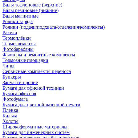
Валы тефлоновые (верхние)
Валы резиновые (нижние)
Валы магнитные
Ролики заряда
Ролики (подачи/подхвата/отделения/комплекты)
Ракели
Термоплёнки
Термоэлементы
Фотобарабаны
Фьюзеры и ремонтные комплекты
Тормозные площадки
Чипы
Сервисные комплекты переноса
Бункеры
Запчасти прочие
Бумага для офисной техники
Бумага офисная
Фотобумага
Бумага для цветной лазерной печати
Пленка
Калька
Холсты
Широкоформатные материалы
Бумага для инженерных систем
Бумага универсальная без покрытия