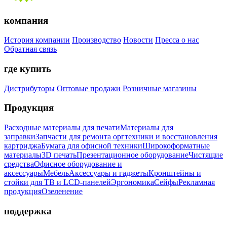
компания
История компании
Производство
Новости
Пресса о нас
Обратная связь
где купить
Дистрибуторы
Оптовые продажи
Розничные магазины
Продукция
Расходные материалы для печати
Материалы для
заправки
Запчасти для ремонта оргтехники и восстановления
картриджа
Бумага для офисной техники
Широкоформатные
материалы
3D печать
Презентационное оборудование
Чистящие
средства
Офисное оборудование и
аксессуары
Мебель
Аксессуары и гаджеты
Кронштейны и
стойки для ТВ и LCD-панелей
Эргономика
Сейфы
Рекламная
продукция
Озеленение
поддержка