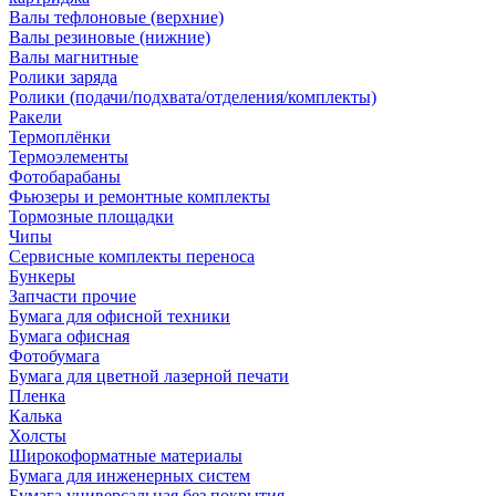
Валы тефлоновые (верхние)
Валы резиновые (нижние)
Валы магнитные
Ролики заряда
Ролики (подачи/подхвата/отделения/комплекты)
Ракели
Термоплёнки
Термоэлементы
Фотобарабаны
Фьюзеры и ремонтные комплекты
Тормозные площадки
Чипы
Сервисные комплекты переноса
Бункеры
Запчасти прочие
Бумага для офисной техники
Бумага офисная
Фотобумага
Бумага для цветной лазерной печати
Пленка
Калька
Холсты
Широкоформатные материалы
Бумага для инженерных систем
Бумага универсальная без покрытия