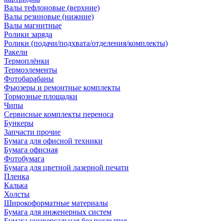
Валы тефлоновые (верхние)
Валы резиновые (нижние)
Валы магнитные
Ролики заряда
Ролики (подачи/подхвата/отделения/комплекты)
Ракели
Термоплёнки
Термоэлементы
Фотобарабаны
Фьюзеры и ремонтные комплекты
Тормозные площадки
Чипы
Сервисные комплекты переноса
Бункеры
Запчасти прочие
Бумага для офисной техники
Бумага офисная
Фотобумага
Бумага для цветной лазерной печати
Пленка
Калька
Холсты
Широкоформатные материалы
Бумага для инженерных систем
Бумага универсальная без покрытия