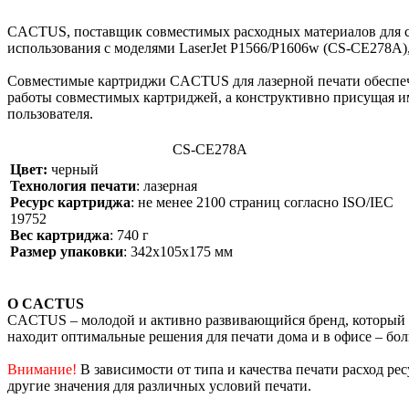
CACTUS, поставщик совместимых расходных материалов для ст
использования с моделями LaserJet P1566/P1606w (CS-CE278A
Совместимые картриджи CACTUS для лазерной печати обеспеч
работы совместимых картриджей, а конструктивно присущая им
пользователя.
CS-CE278A
Цвет:
черный
Технология печати
: лазерная
Ресурс картриджа
: не менее 2100 страниц согласно ISO/IEC
19752
Вес картриджа
: 740 г
Размер упаковки
: 342х105х175 мм
О CACTUS
CACTUS – молодой и активно развивающийся бренд, который з
находит оптимальные решения для печати дома и в офисе – бо
Внимание!
В зависимости от типа и качества печати расход р
другие значения для различных условий печати.