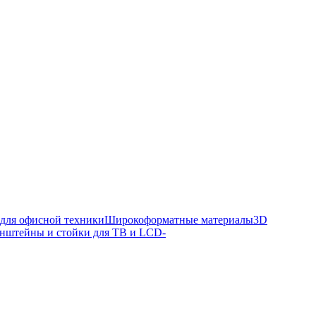
 для офисной техники
Широкоформатные материалы
3D
нштейны и стойки для ТВ и LCD-