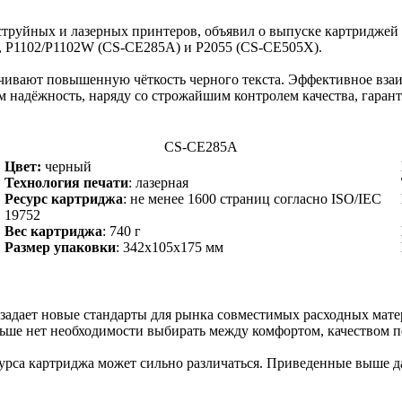
руйных и лазерных принтеров, объявил о выпуске картриджей 
), P1102/P1102W (CS-CE285A) и P2055 (CS-CE505X).
ивают повышенную чёткость черного текста. Эффективное взаи
 надёжность, наряду со строжайшим контролем качества, гаран
CS-CE285A
Цвет:
черный
Технология печати
: лазерная
Ресурс картриджа
: не менее 1600 страниц согласно ISO/IEC
19752
Вес картриджа
: 740 г
Размер упаковки
: 342х105х175 мм
адает новые стандарты для рынка совместимых расходных мате
льше нет необходимости выбирать между комфортом, качеством п
есурса картриджа может сильно различаться. Приведенные выше 