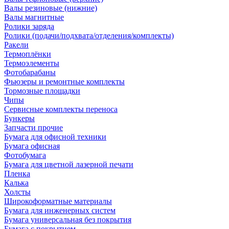
Валы резиновые (нижние)
Валы магнитные
Ролики заряда
Ролики (подачи/подхвата/отделения/комплекты)
Ракели
Термоплёнки
Термоэлементы
Фотобарабаны
Фьюзеры и ремонтные комплекты
Тормозные площадки
Чипы
Сервисные комплекты переноса
Бункеры
Запчасти прочие
Бумага для офисной техники
Бумага офисная
Фотобумага
Бумага для цветной лазерной печати
Пленка
Калька
Холсты
Широкоформатные материалы
Бумага для инженерных систем
Бумага универсальная без покрытия
Бумага с покрытием