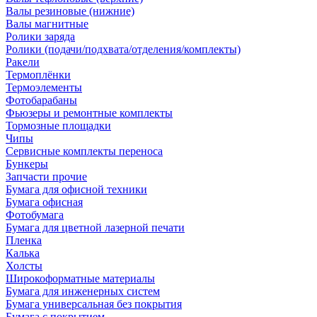
Валы резиновые (нижние)
Валы магнитные
Ролики заряда
Ролики (подачи/подхвата/отделения/комплекты)
Ракели
Термоплёнки
Термоэлементы
Фотобарабаны
Фьюзеры и ремонтные комплекты
Тормозные площадки
Чипы
Сервисные комплекты переноса
Бункеры
Запчасти прочие
Бумага для офисной техники
Бумага офисная
Фотобумага
Бумага для цветной лазерной печати
Пленка
Калька
Холсты
Широкоформатные материалы
Бумага для инженерных систем
Бумага универсальная без покрытия
Бумага с покрытием