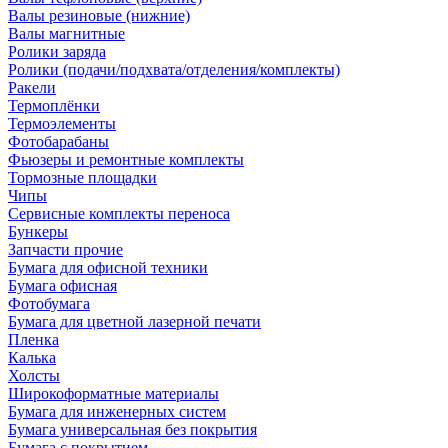
Валы резиновые (нижние)
Валы магнитные
Ролики заряда
Ролики (подачи/подхвата/отделения/комплекты)
Ракели
Термоплёнки
Термоэлементы
Фотобарабаны
Фьюзеры и ремонтные комплекты
Тормозные площадки
Чипы
Сервисные комплекты переноса
Бункеры
Запчасти прочие
Бумага для офисной техники
Бумага офисная
Фотобумага
Бумага для цветной лазерной печати
Пленка
Калька
Холсты
Широкоформатные материалы
Бумага для инженерных систем
Бумага универсальная без покрытия
Бумага с покрытием