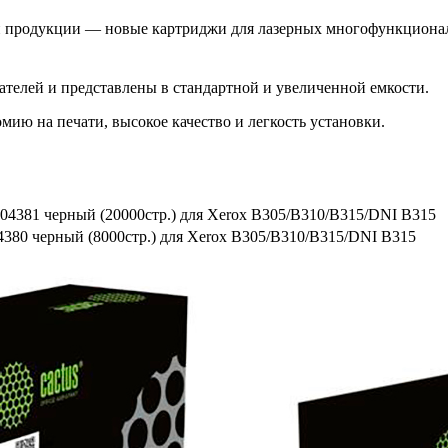
й продукции — новые картриджи для лазерных многофункционал
телей и представлены в стандартной и увеличенной емкости.
ию на печати, высокое качество и легкость установки.
4381 черный (20000стр.) для Xerox B305/B310/B315/DNI B315
380 черный (8000стр.) для Xerox B305/B310/B315/DNI B315