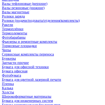
Валы тефлоновые (верхние)
Валы резиновые (нижние)
Валы магнитные
Ролики заряда
Ролики (подачи/подхвата/отделения/комплекты)
Ракели
Термоплёнки
Термоэлементы
Фотобарабаны
Фьюзеры и ремонтные комплекты
Тормозные площадки
Чипы
Сервисные комплекты переноса
Бункеры
Запчасти прочие
Бумага для офисной техники
Бумага офисная
Фотобумага
Бумага для цветной лазерной печати
Пленка
Калька
Холсты
Широкоформатные материалы
Бумага для инженерных систем
Бумага универсальная без покрытия