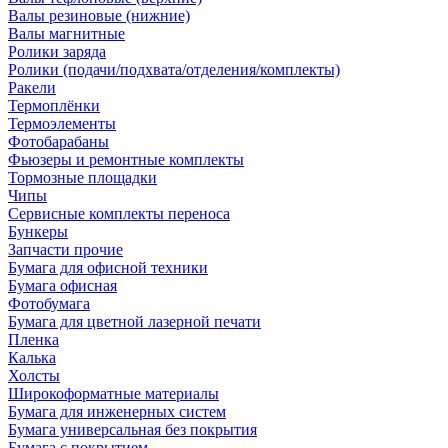
Валы резиновые (нижние)
Валы магнитные
Ролики заряда
Ролики (подачи/подхвата/отделения/комплекты)
Ракели
Термоплёнки
Термоэлементы
Фотобарабаны
Фьюзеры и ремонтные комплекты
Тормозные площадки
Чипы
Сервисные комплекты переноса
Бункеры
Запчасти прочие
Бумага для офисной техники
Бумага офисная
Фотобумага
Бумага для цветной лазерной печати
Пленка
Калька
Холсты
Широкоформатные материалы
Бумага для инженерных систем
Бумага универсальная без покрытия
Бумага с покрытием