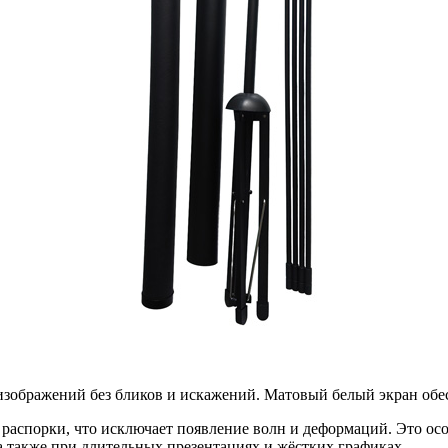
изображений без бликов и искажений. Матовый белый экран обе
распорки, что исключает появление волн и деформаций. Это осо
а также при длительных презентациях и жёстких графиках.