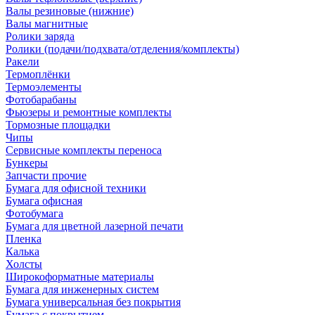
Валы резиновые (нижние)
Валы магнитные
Ролики заряда
Ролики (подачи/подхвата/отделения/комплекты)
Ракели
Термоплёнки
Термоэлементы
Фотобарабаны
Фьюзеры и ремонтные комплекты
Тормозные площадки
Чипы
Сервисные комплекты переноса
Бункеры
Запчасти прочие
Бумага для офисной техники
Бумага офисная
Фотобумага
Бумага для цветной лазерной печати
Пленка
Калька
Холсты
Широкоформатные материалы
Бумага для инженерных систем
Бумага универсальная без покрытия
Бумага с покрытием