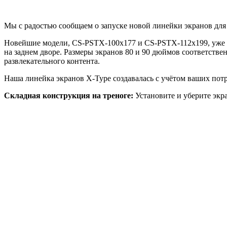
Мы с радостью сообщаем о запуске новой линейки экранов дл
Новейшие модели, CS-PSTX-100x177 и CS-PSTX-112x199, уже до
на заднем дворе. Размеры экранов 80 и 90 дюймов соответств
развлекательного контента.
Наша линейка экранов X-Type создавалась с учётом ваших пот
Складная конструкция на треноге:
Установите и уберите экр