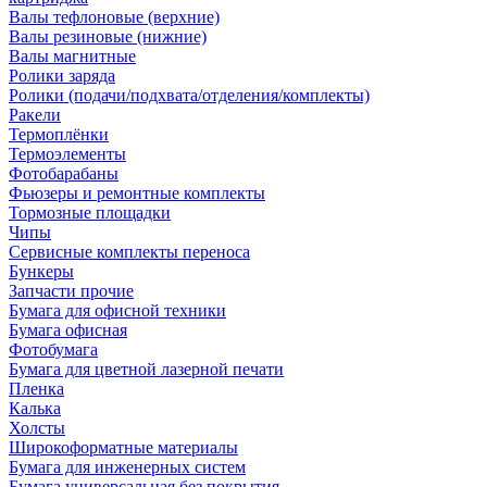
Валы тефлоновые (верхние)
Валы резиновые (нижние)
Валы магнитные
Ролики заряда
Ролики (подачи/подхвата/отделения/комплекты)
Ракели
Термоплёнки
Термоэлементы
Фотобарабаны
Фьюзеры и ремонтные комплекты
Тормозные площадки
Чипы
Сервисные комплекты переноса
Бункеры
Запчасти прочие
Бумага для офисной техники
Бумага офисная
Фотобумага
Бумага для цветной лазерной печати
Пленка
Калька
Холсты
Широкоформатные материалы
Бумага для инженерных систем
Бумага универсальная без покрытия