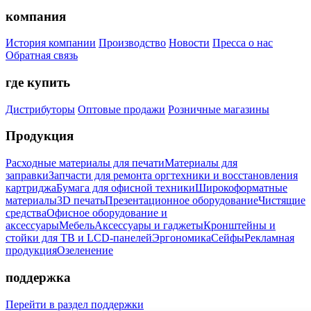
компания
История компании
Производство
Новости
Пресса о нас
Обратная связь
где купить
Дистрибуторы
Оптовые продажи
Розничные магазины
Продукция
Расходные материалы для печати
Материалы для
заправки
Запчасти для ремонта оргтехники и восстановления
картриджа
Бумага для офисной техники
Широкоформатные
материалы
3D печать
Презентационное оборудование
Чистящие
средства
Офисное оборудование и
аксессуары
Мебель
Аксессуары и гаджеты
Кронштейны и
стойки для ТВ и LCD-панелей
Эргономика
Сейфы
Рекламная
продукция
Озеленение
поддержка
Перейти в раздел поддержки