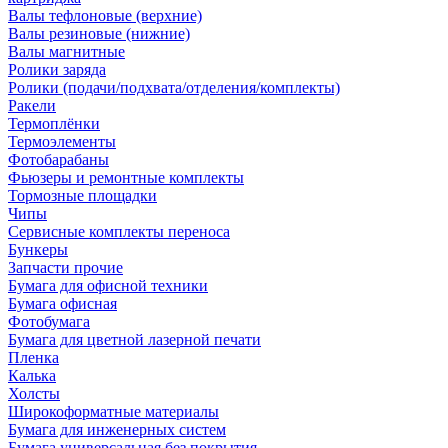
Валы тефлоновые (верхние)
Валы резиновые (нижние)
Валы магнитные
Ролики заряда
Ролики (подачи/подхвата/отделения/комплекты)
Ракели
Термоплёнки
Термоэлементы
Фотобарабаны
Фьюзеры и ремонтные комплекты
Тормозные площадки
Чипы
Сервисные комплекты переноса
Бункеры
Запчасти прочие
Бумага для офисной техники
Бумага офисная
Фотобумага
Бумага для цветной лазерной печати
Пленка
Калька
Холсты
Широкоформатные материалы
Бумага для инженерных систем
Бумага универсальная без покрытия