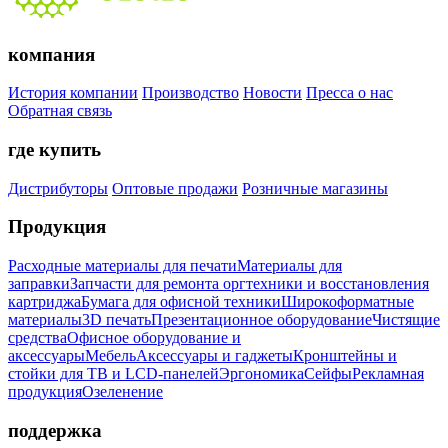
компания
История компании
Производство
Новости
Пресса о нас
Обратная связь
где купить
Дистрибуторы
Оптовые продажи
Розничные магазины
Продукция
Расходные материалы для печати
Материалы для
заправки
Запчасти для ремонта оргтехники и восстановления
картриджа
Бумага для офисной техники
Широкоформатные
материалы
3D печать
Презентационное оборудование
Чистящие
средства
Офисное оборудование и
аксессуары
Мебель
Аксессуары и гаджеты
Кронштейны и
стойки для ТВ и LCD-панелей
Эргономика
Сейфы
Рекламная
продукция
Озеленение
поддержка