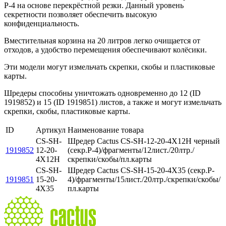
Р-4 на основе перекрёстной резки. Данный уровень
секретности позволяет обеспечить высокую
конфиденциальность.
Вместительная корзина на 20 литров легко очищается от
отходов, а удобство перемещения обеспечивают колёсики.
Эти модели могут измельчать скрепки, скобы и пластиковые
карты.
Шредеры способны уничтожать одновременно до 12 (ID
1919852) и 15 (ID 1919851) листов, а также и могут измельчать
скрепки, скобы, пластиковые карты.
ID
Артикул
Наименование товара
CS-SH-
Шредер Cactus CS-SH-12-20-4X12H черный
1919852
12-20-
(секр.P-4)/фрагменты/12лист./20лтр./
4X12H
скрепки/скобы/пл.карты
CS-SH-
Шредер Cactus CS-SH-15-20-4X35 (секр.P-
1919851
15-20-
4)/фрагменты/15лист./20лтр./скрепки/скобы/
4X35
пл.карты