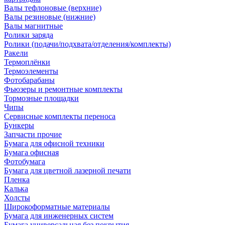
Валы тефлоновые (верхние)
Валы резиновые (нижние)
Валы магнитные
Ролики заряда
Ролики (подачи/подхвата/отделения/комплекты)
Ракели
Термоплёнки
Термоэлементы
Фотобарабаны
Фьюзеры и ремонтные комплекты
Тормозные площадки
Чипы
Сервисные комплекты переноса
Бункеры
Запчасти прочие
Бумага для офисной техники
Бумага офисная
Фотобумага
Бумага для цветной лазерной печати
Пленка
Калька
Холсты
Широкоформатные материалы
Бумага для инженерных систем
Бумага универсальная без покрытия