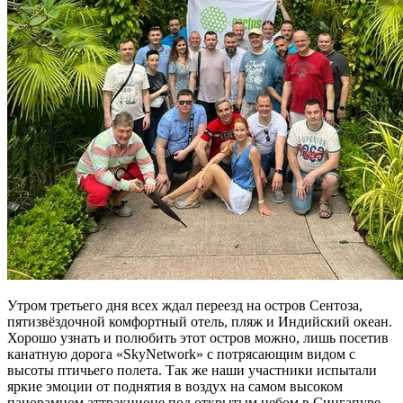
Утром третьего дня всех ждал переезд на остров Сентоза,
пятизвёздочной комфортный отель, пляж и Индийский океан.
Хорошо узнать и полюбить этот остров можно, лишь посетив
канатную дорога «SkyNetwork» с потрясающим видом с
высоты птичьего полета. Так же наши участники испытали
яркие эмоции от поднятия в воздух на самом высоком
панорамном аттракционе под открытым небом в Сингапуре –