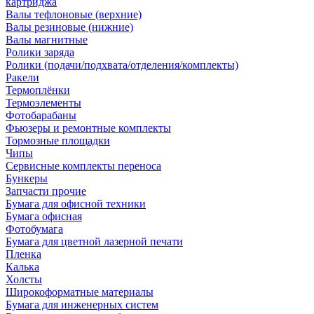
картриджа
Валы тефлоновые (верхние)
Валы резиновые (нижние)
Валы магнитные
Ролики заряда
Ролики (подачи/подхвата/отделения/комплекты)
Ракели
Термоплёнки
Термоэлементы
Фотобарабаны
Фьюзеры и ремонтные комплекты
Тормозные площадки
Чипы
Сервисные комплекты переноса
Бункеры
Запчасти прочие
Бумага для офисной техники
Бумага офисная
Фотобумага
Бумага для цветной лазерной печати
Пленка
Калька
Холсты
Широкоформатные материалы
Бумага для инженерных систем