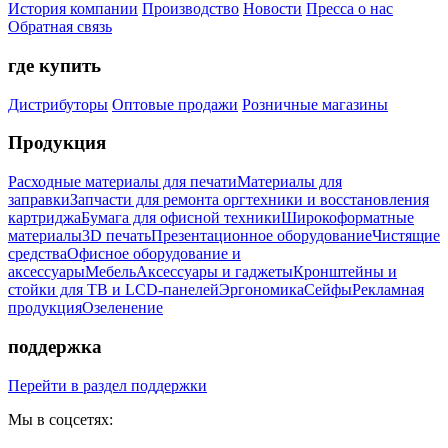
История компании
Производство
Новости
Пресса о нас
Обратная связь
где купить
Дистрибуторы
Оптовые продажи
Розничные магазины
Продукция
Расходные материалы для печати
Материалы для
заправки
Запчасти для ремонта оргтехники и восстановления
картриджа
Бумага для офисной техники
Широкоформатные
материалы
3D печать
Презентационное оборудование
Чистящие
средства
Офисное оборудование и
аксессуары
Мебель
Аксессуары и гаджеты
Кронштейны и
стойки для ТВ и LCD-панелей
Эргономика
Сейфы
Рекламная
продукция
Озеленение
поддержка
Перейти в раздел поддержки
Мы в соцсетях: