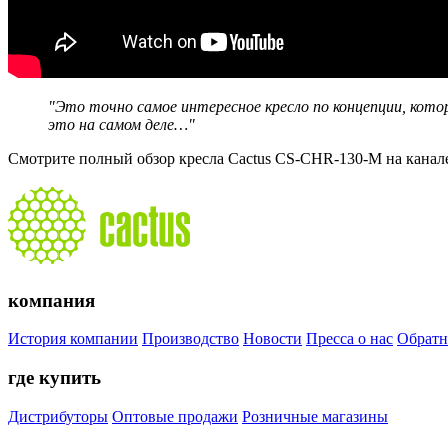
"Это точно самое интересное кресло по концепции, кото
это на самом деле…"
Смотрите полный обзор кресла Cactus CS-CHR-130-M на кана
компания
История компании
Производство
Новости
Пресса о нас
Обратн
где купить
Дистрибуторы
Оптовые продажи
Розничные магазины