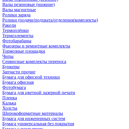
Валы резиновые (нижние)
Валы магнитные
Ролики заряда
Ролики (подачи/подхвата/отделения/комплекты)
Ракели
Термоплёнки
Термоэлементы
Фотобарабаны
Фьюзеры и ремонтные комплекты
Тормозные площадки
Чипы
Сервисные комплекты переноса
Бункеры
Запчасти прочие
Бумага для офисной техники
Бумага офисная
Фотобумага
Бумага для цветной лазерной печати
Пленка
Калька
Холсты
Широкоформатные материалы
Бумага для инженерных систем
Бумага универсальная без покрытия
Бумага с покрытием