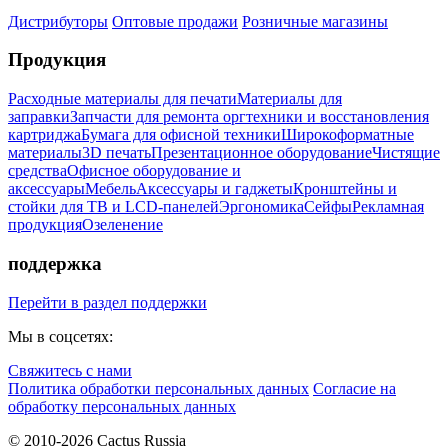
Дистрибуторы
Оптовые продажи
Розничные магазины
Продукция
Расходные материалы для печати
Материалы для
заправки
Запчасти для ремонта оргтехники и восстановления
картриджа
Бумага для офисной техники
Широкоформатные
материалы
3D печать
Презентационное оборудование
Чистящие
средства
Офисное оборудование и
аксессуары
Мебель
Аксессуары и гаджеты
Кронштейны и
стойки для ТВ и LCD-панелей
Эргономика
Сейфы
Рекламная
продукция
Озеленение
поддержка
Перейти в раздел поддержки
Мы в соцсетях:
Свяжитесь с нами
Политика обработки персональных данных
Согласие на
обработку персональных данных
© 2010-2026 Cactus Russia