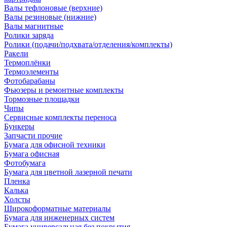
Валы тефлоновые (верхние)
Валы резиновые (нижние)
Валы магнитные
Ролики заряда
Ролики (подачи/подхвата/отделения/комплекты)
Ракели
Термоплёнки
Термоэлементы
Фотобарабаны
Фьюзеры и ремонтные комплекты
Тормозные площадки
Чипы
Сервисные комплекты переноса
Бункеры
Запчасти прочие
Бумага для офисной техники
Бумага офисная
Фотобумага
Бумага для цветной лазерной печати
Пленка
Калька
Холсты
Широкоформатные материалы
Бумага для инженерных систем
Бумага универсальная без покрытия