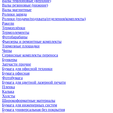
Валы тефлоновые (верхние)
Валы резиновые (нижние)
Валы магнитные
Ролики заряда
Ролики (подачи/подхвата/отделения/комплекты)
Ракели
Термоплёнки
Термоэлементы
Фотобарабаны
Фьюзеры и ремонтные комплекты
Тормозные площадки
Чипы
Сервисные комплекты переноса
Бункеры
Запчасти прочие
Бумага для офисной техники
Бумага офисная
Фотобумага
Бумага для цветной лазерной печати
Пленка
Калька
Холсты
Широкоформатные материалы
Бумага для инженерных систем
Бумага универсальная без покрытия