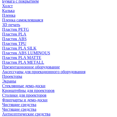
Бумага с покрытием
Холст
Калька
Пленка
Пленка самоклеящаяся
3D печать
Пластик PETG
Пластик PLA
Пластик ABS
Пластик TPU
Пластик PLA SILK
Пластик ABS LUMINOUS
Пластик PLA MATTE
Пластик PLA METALL
Презентационное оборудование
Аксессуары для проекционного оборудования
Проекторы
Экраны
Стеклянные демо-доски
Кронштейны для проекторов
Столики для проекторов
Флипчарты и демо-доски
Чистящие средства
Чистящие средства
Антисептические средства