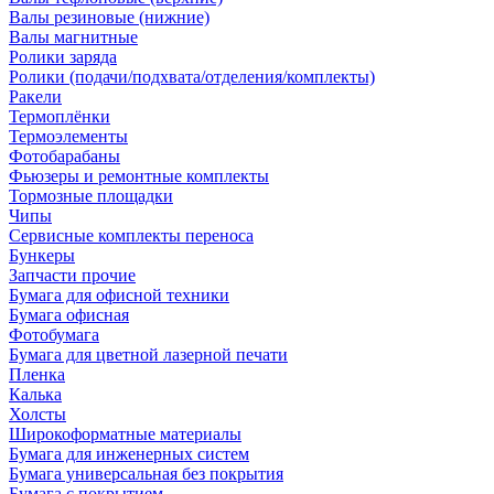
Валы резиновые (нижние)
Валы магнитные
Ролики заряда
Ролики (подачи/подхвата/отделения/комплекты)
Ракели
Термоплёнки
Термоэлементы
Фотобарабаны
Фьюзеры и ремонтные комплекты
Тормозные площадки
Чипы
Сервисные комплекты переноса
Бункеры
Запчасти прочие
Бумага для офисной техники
Бумага офисная
Фотобумага
Бумага для цветной лазерной печати
Пленка
Калька
Холсты
Широкоформатные материалы
Бумага для инженерных систем
Бумага универсальная без покрытия
Бумага с покрытием