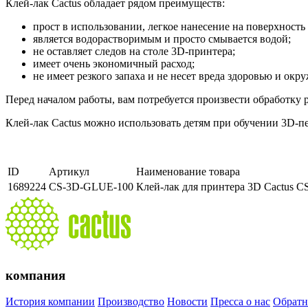
Клей-лак Cactus обладает рядом преимуществ:
прост в использовании, легкое нанесение на поверхность
является водорастворимым и просто смывается водой;
не оставляет следов на столе 3D-принтера;
имеет очень экономичный расход;
не имеет резкого запаха и не несет вреда здоровью и окр
Перед началом работы, вам потребуется произвести обработку 
Клей-лак Cactus можно использовать детям при обучении 3D-пе
ID
Артикул
Наименование товара
1689224
CS-3D-GLUE-100
Клей-лак для принтера 3D Cactus 
компания
История компании
Производство
Новости
Пресса о нас
Обратн