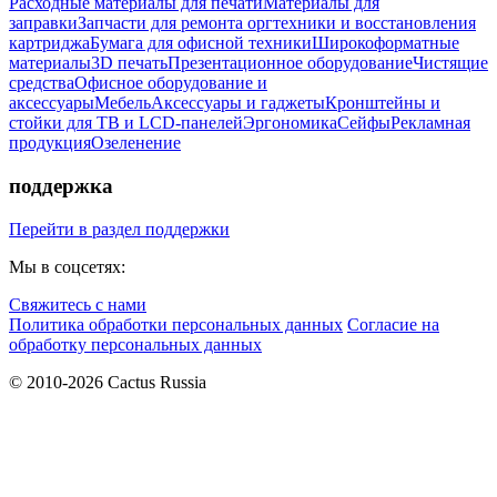
Расходные материалы для печати
Материалы для
заправки
Запчасти для ремонта оргтехники и восстановления
картриджа
Бумага для офисной техники
Широкоформатные
материалы
3D печать
Презентационное оборудование
Чистящие
средства
Офисное оборудование и
аксессуары
Мебель
Аксессуары и гаджеты
Кронштейны и
стойки для ТВ и LCD-панелей
Эргономика
Сейфы
Рекламная
продукция
Озеленение
поддержка
Перейти в раздел поддержки
Мы в соцсетях:
Свяжитесь с нами
Политика обработки персональных данных
Согласие на
обработку персональных данных
© 2010-2026 Cactus Russia