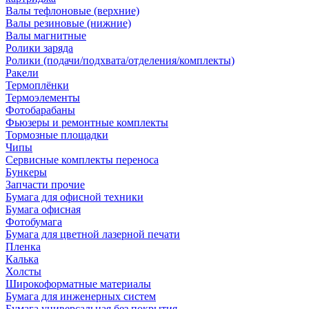
Валы тефлоновые (верхние)
Валы резиновые (нижние)
Валы магнитные
Ролики заряда
Ролики (подачи/подхвата/отделения/комплекты)
Ракели
Термоплёнки
Термоэлементы
Фотобарабаны
Фьюзеры и ремонтные комплекты
Тормозные площадки
Чипы
Сервисные комплекты переноса
Бункеры
Запчасти прочие
Бумага для офисной техники
Бумага офисная
Фотобумага
Бумага для цветной лазерной печати
Пленка
Калька
Холсты
Широкоформатные материалы
Бумага для инженерных систем
Бумага универсальная без покрытия