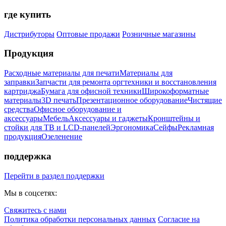
где купить
Дистрибуторы
Оптовые продажи
Розничные магазины
Продукция
Расходные материалы для печати
Материалы для
заправки
Запчасти для ремонта оргтехники и восстановления
картриджа
Бумага для офисной техники
Широкоформатные
материалы
3D печать
Презентационное оборудование
Чистящие
средства
Офисное оборудование и
аксессуары
Мебель
Аксессуары и гаджеты
Кронштейны и
стойки для ТВ и LCD-панелей
Эргономика
Сейфы
Рекламная
продукция
Озеленение
поддержка
Перейти в раздел поддержки
Мы в соцсетях:
Свяжитесь с нами
Политика обработки персональных данных
Согласие на