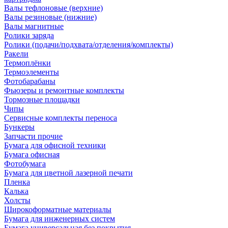
Валы тефлоновые (верхние)
Валы резиновые (нижние)
Валы магнитные
Ролики заряда
Ролики (подачи/подхвата/отделения/комплекты)
Ракели
Термоплёнки
Термоэлементы
Фотобарабаны
Фьюзеры и ремонтные комплекты
Тормозные площадки
Чипы
Сервисные комплекты переноса
Бункеры
Запчасти прочие
Бумага для офисной техники
Бумага офисная
Фотобумага
Бумага для цветной лазерной печати
Пленка
Калька
Холсты
Широкоформатные материалы
Бумага для инженерных систем
Бумага универсальная без покрытия