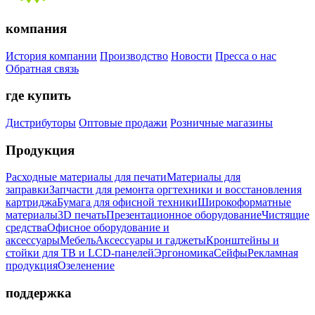
компания
История компании
Производство
Новости
Пресса о нас
Обратная связь
где купить
Дистрибуторы
Оптовые продажи
Розничные магазины
Продукция
Расходные материалы для печати
Материалы для
заправки
Запчасти для ремонта оргтехники и восстановления
картриджа
Бумага для офисной техники
Широкоформатные
материалы
3D печать
Презентационное оборудование
Чистящие
средства
Офисное оборудование и
аксессуары
Мебель
Аксессуары и гаджеты
Кронштейны и
стойки для ТВ и LCD-панелей
Эргономика
Сейфы
Рекламная
продукция
Озеленение
поддержка