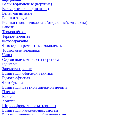
Валы тефлоновые (верхние)
Валы резиновые (нижние)
Валы магнитные
Ролики заряда
Ролики (подачи/подхвата/отделения/комплекты)
Ракели
Термоплёнки
Термоэлементы
Фотобарабаны
Фьюзеры и ремонтные комплекты
Тормозные площадки
Чипы
Сервисные комплекты переноса
Бункеры
Запчасти прочие
Бумага для офисной техники
Бумага офисная
Фотобумага
Бумага для цветной лазерной печати
Пленка
Калька
Холсты
Широкоформатные материалы
Бумага для инженерных систем
Бумага универсальная без покрытия