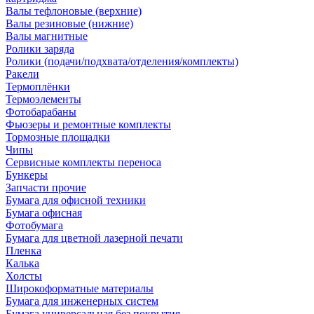
Валы тефлоновые (верхние)
Валы резиновые (нижние)
Валы магнитные
Ролики заряда
Ролики (подачи/подхвата/отделения/комплекты)
Ракели
Термоплёнки
Термоэлементы
Фотобарабаны
Фьюзеры и ремонтные комплекты
Тормозные площадки
Чипы
Сервисные комплекты переноса
Бункеры
Запчасти прочие
Бумага для офисной техники
Бумага офисная
Фотобумага
Бумага для цветной лазерной печати
Пленка
Калька
Холсты
Широкоформатные материалы
Бумага для инженерных систем
Бумага универсальная без покрытия