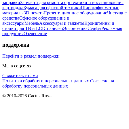
заправки
Запчасти для ремонта оргтехники и восстановления
картриджа
Бумага для офисной техники
Широкоформатные
материалы
3D печать
Презентационное оборудование
Чистящие
средства
Офисное оборудование и
аксессуары
Мебель
Аксессуары и гаджеты
Кронштейны и
стойки для ТВ и LCD-панелей
Эргономика
Сейфы
Рекламная
продукция
Озеленение
поддержка
Перейти в раздел поддержки
Мы в соцсетях:
Свяжитесь с нами
Политика обработки персональных данных
Согласие на
обработку персональных данных
© 2010-2026 Cactus Russia