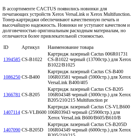
В ассортименте CACTUS появились новинки для
печатающих устройств Xerox VersaLink и Xerox Multifunction.
Тонер-картриджи обеспечивают качественную печать и
высочайшую надежность. Новинки не уступают качеством и
долговечностью оригинальным расходным материалам, но
отличаются более привлекательной стоимостью.
ID
Артикул
Наименование товара
Картридж лазерный Cactus 006R01731
1394585
CS-B1022
CS-B1022 черный (13700стр.) для Xerox
B1022/B1025
Картридж лазерный Cactus CS-B400
1086250
CS-B400
106R03581 черный (5900стр.) для Xerox
VersaLink B400/405
Картридж лазерный Cactus CS-B205
1366781
CS-B205
106R04348 черный (3000стр.) для Xerox
B205/210/215 Multifunction pr
Картридж лазерный Cactus CS-VLB600
1407114
CS-VLB600
106R03943 черный (25900стр.) для
Xerox VersaLink B600/B605/B610/B
Картридж лазерный Cactus CS-B205D
1407090
CS-B205D
106R04349 черный (6000стр.) для Xerox
B205/210/215