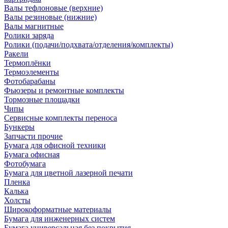
Валы тефлоновые (верхние)
Валы резиновые (нижние)
Валы магнитные
Ролики заряда
Ролики (подачи/подхвата/отделения/комплекты)
Ракели
Термоплёнки
Термоэлементы
Фотобарабаны
Фьюзеры и ремонтные комплекты
Тормозные площадки
Чипы
Сервисные комплекты переноса
Бункеры
Запчасти прочие
Бумага для офисной техники
Бумага офисная
Фотобумага
Бумага для цветной лазерной печати
Пленка
Калька
Холсты
Широкоформатные материалы
Бумага для инженерных систем
Бумага универсальная без покрытия