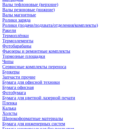
Валы тефлоновые (верхние)
Валы резиновые (нижние)
Валы магнитные
Ролики заряда
Ролики (подачи/подхвата/отделения/комплекты)
Ракели
Термоплёнки
Термоэлементы
Фотобарабаны
Фьюзеры и ремонтные комплекты
Тормозные площадки
Чипы
Сервисные комплекты переноса
Бункеры
Запчасти прочие
Бумага для офисной техники
Бумага офисная
Фотобумага
Бумага для цветной лазерной печати
Пленка
Калька
Холсты
Широкоформатные материалы
Бумага для инженерных систем
Бумага универсальная без покрытия