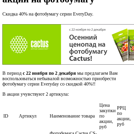
Скидка 40% на фотобумагу серии EveryDay.
В период
с 22 ноября по 2 декабря
мы предлагаем Вам
воспользоваться небывалой возможностью приобрести
фотобумагу серии Everyday со скидкой 40%!!
В акции учувствуют 2 артикула:
Цена
РРЦ
закупки
по
ID
Артикул
Наименование товара
по
акции,
акции,
руб
руб
Фотобумага Cactus CS-