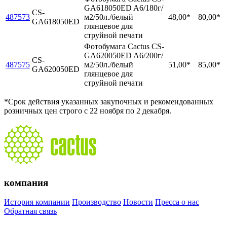
GA618050ED A6/180г/
CS-
487573
м2/50л./белый
48,00*
80,00*
GA618050ED
глянцевое для
струйной печати
Фотобумага Cactus CS-
GA620050ED A6/200г/
CS-
487575
м2/50л./белый
51,00*
85,00*
GA620050ED
глянцевое для
струйной печати
*Срок действия указанных закупочных и рекомендованных
розничных цен строго с 22 ноября по 2 декабря.
компания
История компании
Производство
Новости
Пресса о нас
Обратная связь