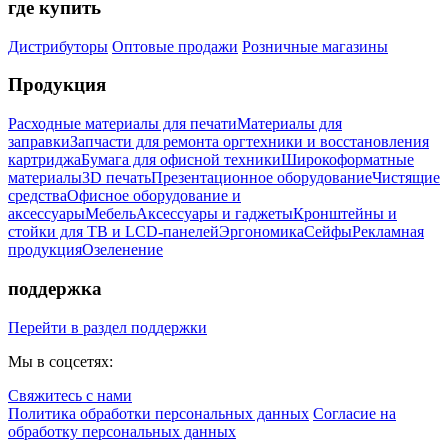
где купить
Дистрибуторы
Оптовые продажи
Розничные магазины
Продукция
Расходные материалы для печати
Материалы для
заправки
Запчасти для ремонта оргтехники и восстановления
картриджа
Бумага для офисной техники
Широкоформатные
материалы
3D печать
Презентационное оборудование
Чистящие
средства
Офисное оборудование и
аксессуары
Мебель
Аксессуары и гаджеты
Кронштейны и
стойки для ТВ и LCD-панелей
Эргономика
Сейфы
Рекламная
продукция
Озеленение
поддержка
Перейти в раздел поддержки
Мы в соцсетях:
Свяжитесь с нами
Политика обработки персональных данных
Согласие на
обработку персональных данных