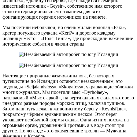
«Gullfoss», «долину гейзеров», где находится всемирно
известный источник «Geysir», собственное имя которого
стало интернациональным названием для всех
фонтанирующих горячих источников на планете.
Мы посетили небольшой, но очень милый водопад «Faxi»,
кратер потухшего вулкана «Keri?» и дорогое каждому
исландцу место – «Поля Тинга», где происходили важнейшие
исторические события в жизни страны.
Настоящие природные жемчужины юга, без которых
путешествие по Исландии останется незаконченным, это
водопады «Seljalandsfoss», «Skogafoss», украшающие обложки
многих журналов. Мы посетили мыс «Dyrholaey»,
называемый «Мыс с аркой», на вертикальных скалах которого
гнездятся разные породы морских птиц, включая тупиков.
Затем наш путь лежал к живописному берегу «Reynisfjara»,
покрытому чёрным вулканическим песком. Этот берег
украшают необычной формы скалы. Одна из них похожа на
огромный оргaн, украшенный гротами, а в воде стоят три
другие. По легенде - это окаменевшие тролли — Мужчина,
Женщина и Корабль.