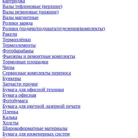
картриджа
Валы тефлоновые (верхние)
Валы резиновые (нижние)
Валы магнитные
Ролики заряда
Ролики (подачи/подхвата/отделения/комплекты)
Ракели
Термоплёнки
Термоэлементы
Фотобарабаны
Фьюзеры и ремонтные комплекты
Тормозные площадки
Чипы
Сервисные комплекты переноса
Бункеры
Запчасти прочие
Бумага для офисной техники
Бумага офисная
Фотобумага
Бумага для цветной лазерной печати
Пленка
Калька
Холсты
Широкоформатные материалы
Бумага для инженерных систем