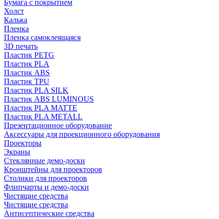
Бумага с покрытием
Холст
Калька
Пленка
Пленка самоклеящаяся
3D печать
Пластик PETG
Пластик PLA
Пластик ABS
Пластик TPU
Пластик PLA SILK
Пластик ABS LUMINOUS
Пластик PLA MATTE
Пластик PLA METALL
Презентационное оборудование
Аксессуары для проекционного оборудования
Проекторы
Экраны
Стеклянные демо-доски
Кронштейны для проекторов
Столики для проекторов
Флипчарты и демо-доски
Чистящие средства
Чистящие средства
Антисептические средства