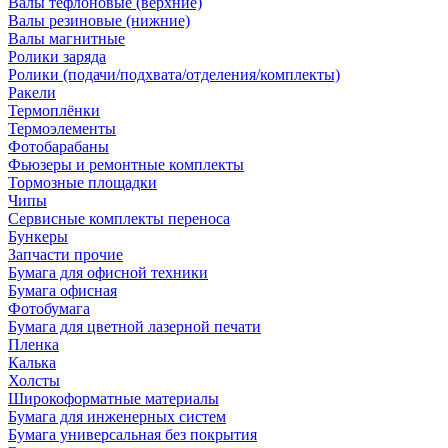
Валы тефлоновые (верхние)
Валы резиновые (нижние)
Валы магнитные
Ролики заряда
Ролики (подачи/подхвата/отделения/комплекты)
Ракели
Термоплёнки
Термоэлементы
Фотобарабаны
Фьюзеры и ремонтные комплекты
Тормозные площадки
Чипы
Сервисные комплекты переноса
Бункеры
Запчасти прочие
Бумага для офисной техники
Бумага офисная
Фотобумага
Бумага для цветной лазерной печати
Пленка
Калька
Холсты
Широкоформатные материалы
Бумага для инженерных систем
Бумага универсальная без покрытия