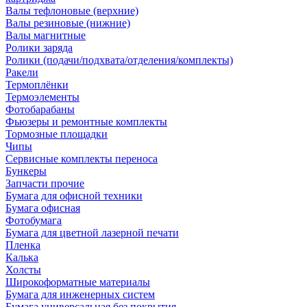
Валы тефлоновые (верхние)
Валы резиновые (нижние)
Валы магнитные
Ролики заряда
Ролики (подачи/подхвата/отделения/комплекты)
Ракели
Термоплёнки
Термоэлементы
Фотобарабаны
Фьюзеры и ремонтные комплекты
Тормозные площадки
Чипы
Сервисные комплекты переноса
Бункеры
Запчасти прочие
Бумага для офисной техники
Бумага офисная
Фотобумага
Бумага для цветной лазерной печати
Пленка
Калька
Холсты
Широкоформатные материалы
Бумага для инженерных систем
Бумага универсальная без покрытия