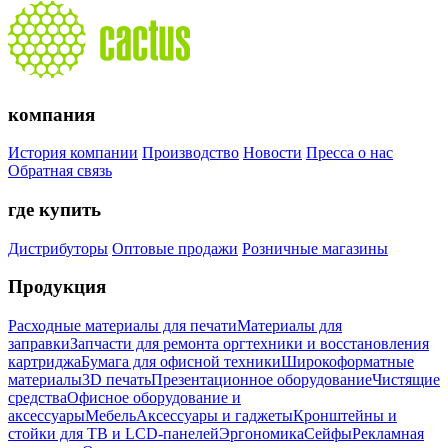
компания
История компании
Производство
Новости
Пресса о нас
Обратная связь
где купить
Дистрибуторы
Оптовые продажи
Розничные магазины
Продукция
Расходные материалы для печати
Материалы для
заправки
Запчасти для ремонта оргтехники и восстановления
картриджа
Бумага для офисной техники
Широкоформатные
материалы
3D печать
Презентационное оборудование
Чистящие
средства
Офисное оборудование и
аксессуары
Мебель
Аксессуары и гаджеты
Кронштейны и
стойки для ТВ и LCD-панелей
Эргономика
Сейфы
Рекламная