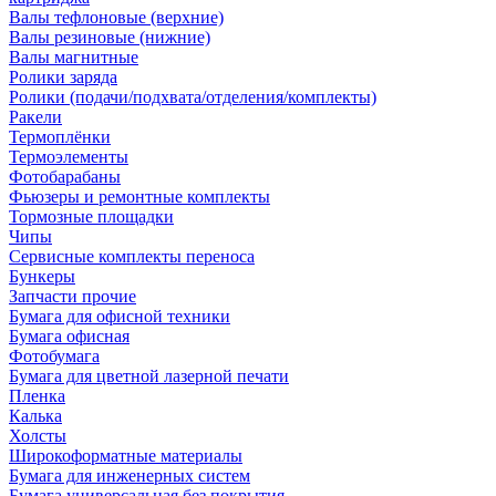
Валы тефлоновые (верхние)
Валы резиновые (нижние)
Валы магнитные
Ролики заряда
Ролики (подачи/подхвата/отделения/комплекты)
Ракели
Термоплёнки
Термоэлементы
Фотобарабаны
Фьюзеры и ремонтные комплекты
Тормозные площадки
Чипы
Сервисные комплекты переноса
Бункеры
Запчасти прочие
Бумага для офисной техники
Бумага офисная
Фотобумага
Бумага для цветной лазерной печати
Пленка
Калька
Холсты
Широкоформатные материалы
Бумага для инженерных систем
Бумага универсальная без покрытия