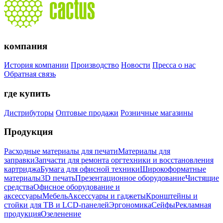
компания
История компании
Производство
Новости
Пресса о нас
Обратная связь
где купить
Дистрибуторы
Оптовые продажи
Розничные магазины
Продукция
Расходные материалы для печати
Материалы для
заправки
Запчасти для ремонта оргтехники и восстановления
картриджа
Бумага для офисной техники
Широкоформатные
материалы
3D печать
Презентационное оборудование
Чистящие
средства
Офисное оборудование и
аксессуары
Мебель
Аксессуары и гаджеты
Кронштейны и
стойки для ТВ и LCD-панелей
Эргономика
Сейфы
Рекламная
продукция
Озеленение