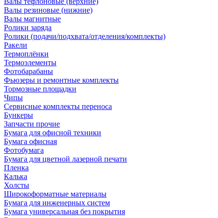
Валы тефлоновые (верхние)
Валы резиновые (нижние)
Валы магнитные
Ролики заряда
Ролики (подачи/подхвата/отделения/комплекты)
Ракели
Термоплёнки
Термоэлементы
Фотобарабаны
Фьюзеры и ремонтные комплекты
Тормозные площадки
Чипы
Сервисные комплекты переноса
Бункеры
Запчасти прочие
Бумага для офисной техники
Бумага офисная
Фотобумага
Бумага для цветной лазерной печати
Пленка
Калька
Холсты
Широкоформатные материалы
Бумага для инженерных систем
Бумага универсальная без покрытия