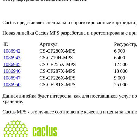
Cactus представляет специально спроектированные картриджи 
Новая линейка Cactus MPS разработана и протестирована с при
ID
Артикул
Ресурс/стр
1086942
CS-CF280X-MPS
6 900
1086943
CS-C719H-MPS
6 400
1086945
CS-CE255X-MPS
12 500
1086946
CS-CF287X-MPS
18 000
1086947
CS-CF226X-MPS
9 000
1086950
CS-CF281X-MPS
25 000
Данная линейка будет интересна, как для поставщиков услуг п
хранение.
Cactus MPS - это лучшее соотношение качества и цены за копи