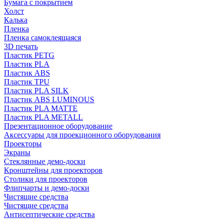
Бумага с покрытием
Холст
Калька
Пленка
Пленка самоклеящаяся
3D печать
Пластик PETG
Пластик PLA
Пластик ABS
Пластик TPU
Пластик PLA SILK
Пластик ABS LUMINOUS
Пластик PLA MATTE
Пластик PLA METALL
Презентационное оборудование
Аксессуары для проекционного оборудования
Проекторы
Экраны
Стеклянные демо-доски
Кронштейны для проекторов
Столики для проекторов
Флипчарты и демо-доски
Чистящие средства
Чистящие средства
Антисептические средства