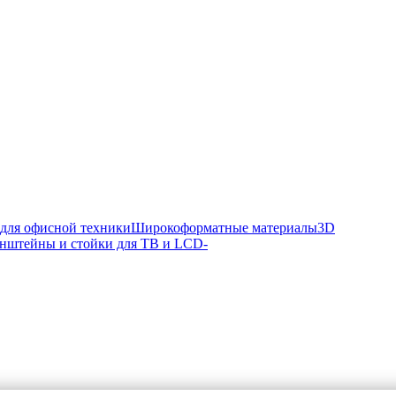
 для офисной техники
Широкоформатные материалы
3D
нштейны и стойки для ТВ и LCD-