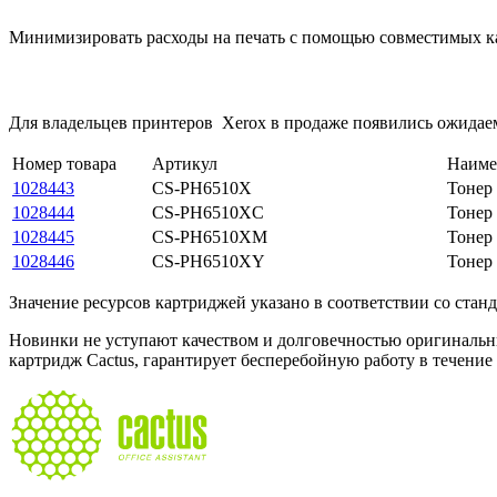
Минимизировать расходы на печать с помощью совместимых ка
Для владельцев принтеров Xerox в продаже появились ожидае
Номер товара
Артикул
Наиме
1028443
CS-PH6510X
Тонер
1028444
CS-PH6510XC
Тонер
1028445
CS-PH6510XM
Тонер
1028446
CS-PH6510XY
Тонер
Значение ресурсов картриджей указано в соответствии со стан
Новинки не уступают качеством и долговечностью оригинальн
картридж Cactus, гарантирует бесперебойную работу в течение 