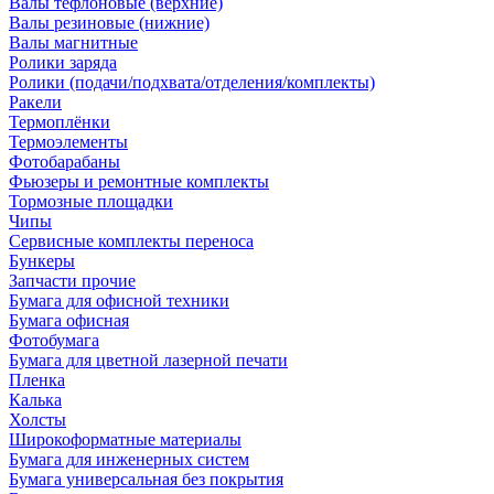
Валы тефлоновые (верхние)
Валы резиновые (нижние)
Валы магнитные
Ролики заряда
Ролики (подачи/подхвата/отделения/комплекты)
Ракели
Термоплёнки
Термоэлементы
Фотобарабаны
Фьюзеры и ремонтные комплекты
Тормозные площадки
Чипы
Сервисные комплекты переноса
Бункеры
Запчасти прочие
Бумага для офисной техники
Бумага офисная
Фотобумага
Бумага для цветной лазерной печати
Пленка
Калька
Холсты
Широкоформатные материалы
Бумага для инженерных систем
Бумага универсальная без покрытия