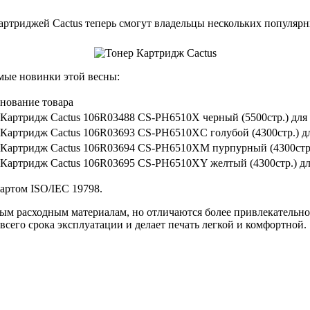
ртриджей Cactus теперь смогут владельцы нескольких популярн
мые новинки этой весны:
нование товара
 Картридж Cactus 106R03488 CS-PH6510X черный (5500стр.) для
 Картридж Cactus 106R03693 CS-PH6510XC голубой (4300стр.) д
 Картридж Cactus 106R03694 CS-PH6510XM пурпурный (4300стр.
 Картридж Cactus 106R03695 CS-PH6510XY желтый (4300стр.) дл
дартом ISO/IEC 19798.
ым расходным материалам, но отличаются более привлекательно
всего срока эксплуатации и делает печать легкой и комфортной.