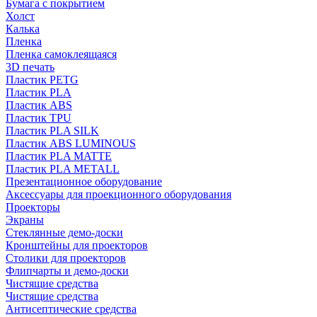
Бумага с покрытием
Холст
Калька
Пленка
Пленка самоклеящаяся
3D печать
Пластик PETG
Пластик PLA
Пластик ABS
Пластик TPU
Пластик PLA SILK
Пластик ABS LUMINOUS
Пластик PLA MATTE
Пластик PLA METALL
Презентационное оборудование
Аксессуары для проекционного оборудования
Проекторы
Экраны
Стеклянные демо-доски
Кронштейны для проекторов
Столики для проекторов
Флипчарты и демо-доски
Чистящие средства
Чистящие средства
Антисептические средства