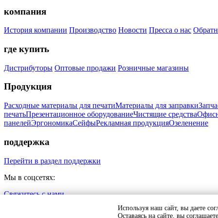
компания
История компании
Производство
Новости
Пресса о нас
Обратн
где купить
Дистрибуторы
Оптовые продажи
Розничные магазины
Продукция
Расходные материалы для печати
Материалы для заправки
Запча
печать
Презентационное оборудование
Чистящие средства
Офисн
панелей
Эргономика
Сейфы
Рекламная продукция
Озеленение
поддержка
Перейти в раздел поддержки
Мы в соцсетях:
Свяжитесь с нами
Политика обработки персональных данных
Согласие на обраб
Используя наш сайт, вы даете сог
Оставаясь на сайте, вы соглашае