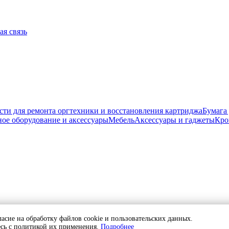
ая связь
сти для ремонта оргтехники и восстановления картриджа
Бумага
ое оборудование и аксессуары
Мебель
Аксессуары и гаджеты
Кро
отку персональных данных
ласие на обработку файлов cookie и пользовательских данных.
тесь с политикой их применения.
Подробнее