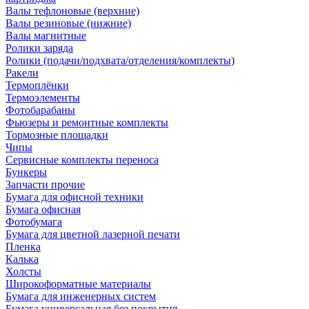
Валы тефлоновые (верхние)
Валы резиновые (нижние)
Валы магнитные
Ролики заряда
Ролики (подачи/подхвата/отделения/комплекты)
Ракели
Термоплёнки
Термоэлементы
Фотобарабаны
Фьюзеры и ремонтные комплекты
Тормозные площадки
Чипы
Сервисные комплекты переноса
Бункеры
Запчасти прочие
Бумага для офисной техники
Бумага офисная
Фотобумага
Бумага для цветной лазерной печати
Пленка
Калька
Холсты
Широкоформатные материалы
Бумага для инженерных систем
Бумага универсальная без покрытия