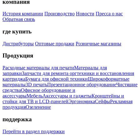
компания
История компании
Производство
Новости
Пресса о нас
Обратная связь
где купить
Дистрибуторы
Оптовые продажи
Розничные магазины
Продукция
Расходные материалы для печати
Материалы для
заправки
Запчасти для ремонта оргтехники и восстановления
картриджа
Бумага для офисной техники
Широкоформатные
материалы
3D печать
Презентационное оборудование
Чистящие
средства
Офисное оборудование и
аксессуары
Мебель
Аксессуары и гаджеты
Кронштейны и
стойки для ТВ и LCD-панелей
Эргономика
Сейфы
Рекламная
продукция
Озеленение
поддержка
Перейти в раздел поддержки