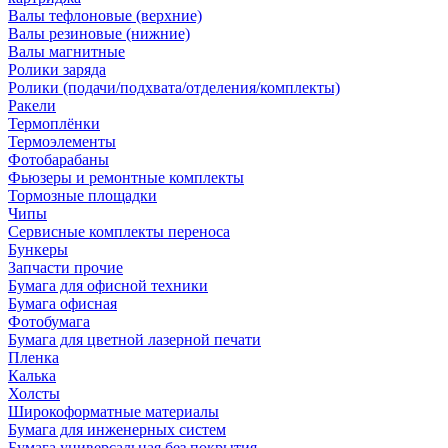
Валы тефлоновые (верхние)
Валы резиновые (нижние)
Валы магнитные
Ролики заряда
Ролики (подачи/подхвата/отделения/комплекты)
Ракели
Термоплёнки
Термоэлементы
Фотобарабаны
Фьюзеры и ремонтные комплекты
Тормозные площадки
Чипы
Сервисные комплекты переноса
Бункеры
Запчасти прочие
Бумага для офисной техники
Бумага офисная
Фотобумага
Бумага для цветной лазерной печати
Пленка
Калька
Холсты
Широкоформатные материалы
Бумага для инженерных систем
Бумага универсальная без покрытия