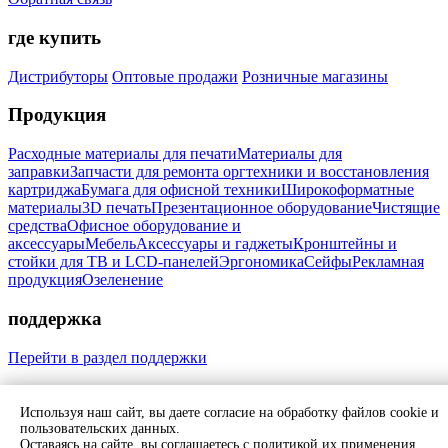
где купить
Дистрибуторы
Оптовые продажи
Розничные магазины
Продукция
Расходные материалы для печати
Материалы для
заправки
Запчасти для ремонта оргтехники и восстановления
картриджа
Бумага для офисной техники
Широкоформатные
материалы
3D печать
Презентационное оборудование
Чистящие
средства
Офисное оборудование и
аксессуары
Мебель
Аксессуары и гаджеты
Кронштейны и
стойки для ТВ и LCD-панелей
Эргономика
Сейфы
Рекламная
продукция
Озеленение
поддержка
Перейти в раздел поддержки
Мы в соцсетях:
Используя наш сайт, вы даете согласие на обработку файлов cookie и
Свяжитесь с нами
пользовательских данных.
Политика обработки персональных данных
Согласие на
Оставаясь на сайте, вы соглашаетесь с политикой их применения.