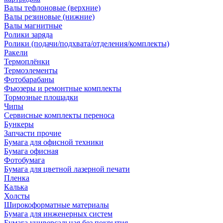
Валы тефлоновые (верхние)
Валы резиновые (нижние)
Валы магнитные
Ролики заряда
Ролики (подачи/подхвата/отделения/комплекты)
Ракели
Термоплёнки
Термоэлементы
Фотобарабаны
Фьюзеры и ремонтные комплекты
Тормозные площадки
Чипы
Сервисные комплекты переноса
Бункеры
Запчасти прочие
Бумага для офисной техники
Бумага офисная
Фотобумага
Бумага для цветной лазерной печати
Пленка
Калька
Холсты
Широкоформатные материалы
Бумага для инженерных систем
Бумага универсальная без покрытия