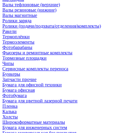
Валы тефлоновые (верхние)
Валы резиновые (нижние)
Валы магнитные
Ролики заряда
Ролики (подачи/подхвата/отделения/комплекты)
Ракели
Термоплёнки
Термоэлементы
Фотобарабаны
Фьюзеры и ремонтные комплекты
Тормозные площадки
Чипы
Сервисные комплекты переноса
Бункеры
Запчасти прочие
Бумага для офисной техники
Бумага офисная
Фотобумага
Бумага для цветной лазерной печати
Пленка
Калька
Холсты
Широкоформатные материалы
Бумага для инженерных систем
Бумага универсальная без покрытия