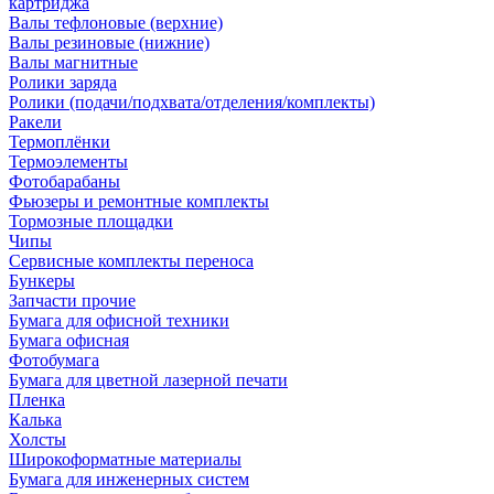
картриджа
Валы тефлоновые (верхние)
Валы резиновые (нижние)
Валы магнитные
Ролики заряда
Ролики (подачи/подхвата/отделения/комплекты)
Ракели
Термоплёнки
Термоэлементы
Фотобарабаны
Фьюзеры и ремонтные комплекты
Тормозные площадки
Чипы
Сервисные комплекты переноса
Бункеры
Запчасти прочие
Бумага для офисной техники
Бумага офисная
Фотобумага
Бумага для цветной лазерной печати
Пленка
Калька
Холсты
Широкоформатные материалы
Бумага для инженерных систем