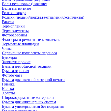
Валы резиновые (нижние)
Валы магнитные
Ролики заряда
Ролики (подачи/подхвата/отделения/комплекты)
Ракели
Термоплёнки
Термоэлементы
Фотобарабаны
Фьюзеры и ремонтные комплекты
Тормозные площадки
Чипы
Сервисные комплекты переноса
Бункеры
Запчасти прочие
Бумага для офисной техники
Бумага офисная
Фотобумага
Бумага для цветной лазерной печати
Пленка
Калька
Холсты
Широкоформатные материалы
Бумага для инженерных систем
Бумага универсальная без покрытия
Бумага с покрытием