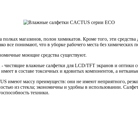
полках магазинов, полон химикатов. Кроме того, эти средства 
ако все понимают, что в уборке рабочего места без химических 
кономичные моющие средства существуют.
- чистящие влажные салфетки для LCD/TFT экранов и оптики се
е имеет в составе токсичных и ядовитых компонентов, а неткан
US имеют массу преимуществ: они не имеют неприятного, резког
ностью из стекла; экономичны и удобны в использовании. Салф
тоспособность техники.