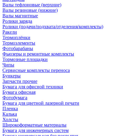
Валы тефлоновые (верхние)
Валы резиновые (нижние)
Валы магнитные
Ролики заряда
Ролики (подачи/подхвата/отделения/комплекты)
Ракели
Термоплёнки
Термоэлементы
Фотобарабаны
Фьюзеры и ремонтные комплекты
Тормозные площадки
Чипы
Сервисные комплекты переноса
Бункеры
Запчасти прочие
Бумага для офисной техники
Бумага офисная
Фотобумага
Бумага для цветной лазерной печати
Пленка
Калька
Холсты
Широкоформатные материалы
Бумага для инженерных систем
Бумага универсальная без покрытия