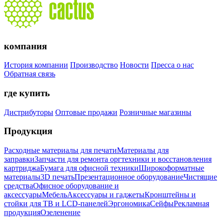
компания
История компании
Производство
Новости
Пресса о нас
Обратная связь
где купить
Дистрибуторы
Оптовые продажи
Розничные магазины
Продукция
Расходные материалы для печати
Материалы для
заправки
Запчасти для ремонта оргтехники и восстановления
картриджа
Бумага для офисной техники
Широкоформатные
материалы
3D печать
Презентационное оборудование
Чистящие
средства
Офисное оборудование и
аксессуары
Мебель
Аксессуары и гаджеты
Кронштейны и
стойки для ТВ и LCD-панелей
Эргономика
Сейфы
Рекламная
продукция
Озеленение