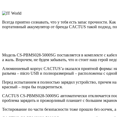
Всегда приятно сознавать, что у тебя есть запас прочности. К
портативный аккумулятор от бренда CACTUS такой подход, по
Модель CS-PBMS028-5000SG поставляется в комплекте с кабеле
а жаль. Впрочем, не будем забывать, что и стоит наш герой нед
Алюминиевый корпус CACTUS’а оказался приятной формы: ника
разъема – micro USB и полноразмерный – расположены с одной
Перед испытанием я полностью зарядил устройство, причем на 
красный – пора бы подкрепиться.
CACTUS CS-PBMS028-5000SG автоматически отключается после то
проблема зарядить и прожорливый планшет с большим экраном
Тестирование по части безопасности тоже прошло без осечек, а