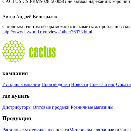
CACTUS CS-PBMS028-5000SG не вызвал нареканий: хороший зап
Автор Андрей Виноградов
С полным текстом обзора можно ознакомиться, пройдя по ссыл
http://www.it-world.ru/reviews/other/76973.html
компания
История компании
Производство
Новости
Пресса о нас
Обратн
где купить
Дистрибуторы
Оптовые продажи
Розничные магазины
Продукция
Расходные материалы для печати
Материалы для заправки
Запча