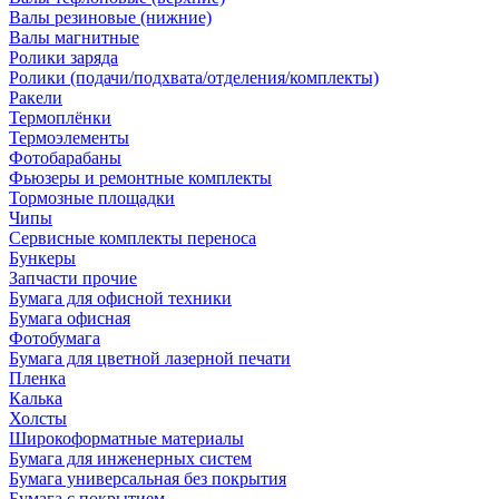
Валы резиновые (нижние)
Валы магнитные
Ролики заряда
Ролики (подачи/подхвата/отделения/комплекты)
Ракели
Термоплёнки
Термоэлементы
Фотобарабаны
Фьюзеры и ремонтные комплекты
Тормозные площадки
Чипы
Сервисные комплекты переноса
Бункеры
Запчасти прочие
Бумага для офисной техники
Бумага офисная
Фотобумага
Бумага для цветной лазерной печати
Пленка
Калька
Холсты
Широкоформатные материалы
Бумага для инженерных систем
Бумага универсальная без покрытия
Бумага с покрытием