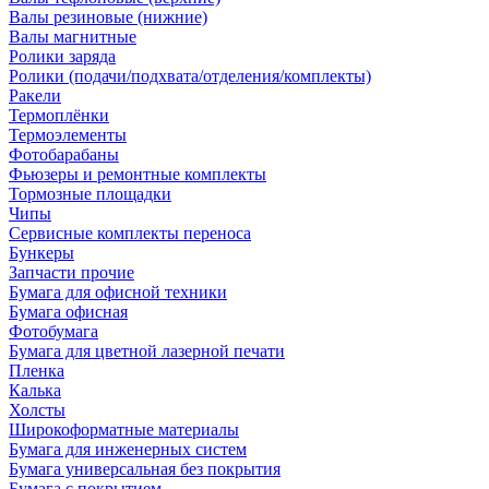
Валы резиновые (нижние)
Валы магнитные
Ролики заряда
Ролики (подачи/подхвата/отделения/комплекты)
Ракели
Термоплёнки
Термоэлементы
Фотобарабаны
Фьюзеры и ремонтные комплекты
Тормозные площадки
Чипы
Сервисные комплекты переноса
Бункеры
Запчасти прочие
Бумага для офисной техники
Бумага офисная
Фотобумага
Бумага для цветной лазерной печати
Пленка
Калька
Холсты
Широкоформатные материалы
Бумага для инженерных систем
Бумага универсальная без покрытия
Бумага с покрытием