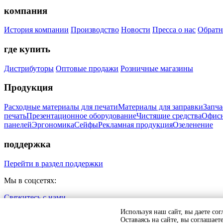
компания
История компании
Производство
Новости
Пресса о нас
Обратн
где купить
Дистрибуторы
Оптовые продажи
Розничные магазины
Продукция
Расходные материалы для печати
Материалы для заправки
Запча
печать
Презентационное оборудование
Чистящие средства
Офисн
панелей
Эргономика
Сейфы
Рекламная продукция
Озеленение
поддержка
Перейти в раздел поддержки
Мы в соцсетях:
Свяжитесь с нами
Политика обработки персональных данных
Согласие на обраб
Используя наш сайт, вы даете сог
Оставаясь на сайте, вы соглашае