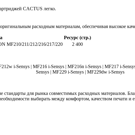
картриджей CACTUS легко.
 оригинальным расходным материалам, обеспечивая высокое каче
а
Ресурс (стр.)
N MF210/211/212/216/217/220
2 400
F212w i-Sensys | MF216 i-Sensys | MF216n i-Sensys | MF217 i-Sensys
Sensys | MF229 i-Sensys | MF229dw i-Sensys
е стандарты для рынка совместимых расходных материалов. Бл
необходимости выбирать между комфортом, качеством печати и е